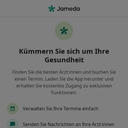
Ha
Fieber • Offenbach am Main, Hessen
Filter & Sortierung
• 1
Zu Google Map
Fieber, Offenbach am Main
Kümmern Sie sich um Ihre
Wie wir die Suchergebnisse sortieren
Gesundheit
Finden Sie die besten Ärzt:innen und buchen Sie
Nach welchem Fachgebiet suchen Sie?
einen Termin. Laden Sie die App herunter und
Kinder- und Jugendarzt
Kinder- und Jugend-Ka
erhalten Sie kostenlos Zugang zu exklusiven
Funktionen:
Verwalten Sie Ihre Termine einfach
Senden Sie Nachrichten an Ihre Ärzt:innen