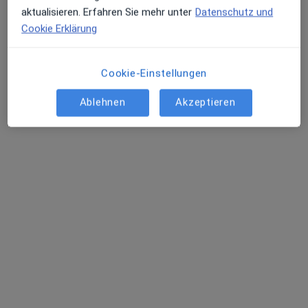
aktualisieren. Erfahren Sie mehr unter
Datenschutz und
Cookie Erklärung
Dr. med. Beata Tari
Cookie-Einstellungen
Kinder- und Jugendärztin
185 Bewertungen
Ablehnen
Akzeptieren
Zu Google
Berliner Str. 79, Offenbach am Main
•
Maps
Praxis Dr.med. Christian Kasper
Dieser Arzt bzw. diese Ärztin bietet keine Online-Terminbuchung an diesem Standort an.
Terminanfrage senden