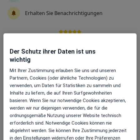
Erhalten Sie Benachrichtigungen
Dr. med. Christian Kasper
Kinder- und Jugendarzt, Kinder- und Jugend-Kardiologie
346 Bewertungen
Sehr beliebt: Patient:innen bevorzugen es,
Arzttermine mit der App zu buchen
Der Schutz ihrer Daten ist uns
Zu Google
wichtig
Berliner Str. 79, Offenbach am Main
•
Maps
Mit Ihrer Zustimmung erlauben Sie uns und unseren
Praxis Dr.med. Christian Kasper
Partnern, Cookies (oder ähnliche Technologien) zu
Dieser Arzt bzw. diese Ärztin bietet keine Online-Terminbuchung an diesem Standort an.
verwenden, um Daten für Statistiken zu sammeln und
Inhalte zu liefern, die auf Ihren Surfgewohnheiten
Terminanfrage senden
basieren. Wenn Sie nur notwendige Cookies akzeptieren,
werden wir nur diejenigen verwenden, die für die
ordnungsgemäße Nutzung unserer Website technisch
erforderlich sind. Notwendige Cookies können nie
abgelehnt werden. Sie können Ihre Zustimmung jederzeit
in den Einstellungen widerrufen oder Ihre Präferenzen