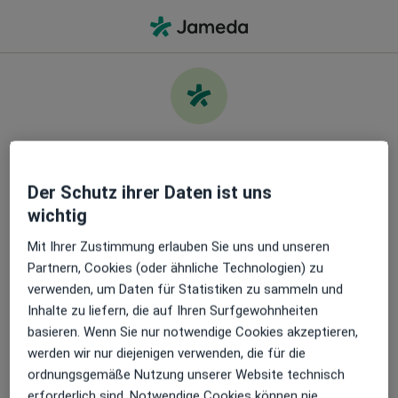
Ha
Wonach suchen Sie?
Kümmern Sie sich um Ihre
Gesundheit
Infos
Fragen & Antworten
Der Schutz ihrer Daten ist uns
wichtig
Finden Sie die besten Ärzt:innen und buchen Sie
einen Termin. Laden Sie die App herunter und
Mit Ihrer Zustimmung erlauben Sie uns und unseren
erhalten Sie kostenlos Zugang zu exklusiven
Partnern, Cookies (oder ähnliche Technologien) zu
Funktionen:
verwenden, um Daten für Statistiken zu sammeln und
Inhalte zu liefern, die auf Ihren Surfgewohnheiten
Leistung
basieren. Wenn Sie nur notwendige Cookies akzeptieren,
Verwalten Sie Ihre Termine einfach
werden wir nur diejenigen verwenden, die für die
Datenschutzerklärung
ordnungsgemäße Nutzung unserer Website technisch
Datenschutzinformation für gelistete Behandler
Senden Sie Nachrichten an Ihre Ärzt:innen
erforderlich sind. Notwendige Cookies können nie