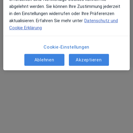
Über uns
abgelehnt werden. Sie können Ihre Zustimmung jederzeit
Kontakt
Erhalten Sie Benachrichtigungen
in den Einstellungen widerrufen oder Ihre Präferenzen
Stellenangebote
Wir stellen ein!
aktualisieren. Erfahren Sie mehr unter
Datenschutz und
Allgemeine Geschäftsbedingungen
Cookie Erklärung
Partner
Presse
Sehr beliebt: Patient:innen bevorzugen es,
Wie funktioniert die Jameda Suche?
Arzttermine mit der App zu buchen
Cookie-Einstellungen
Impressum
Barrierefreiheit
Ablehnen
Akzeptieren
Für Patienten
Ärzte und Heilberufler
Gesundheitseinrichtungen
Frag einen Arzt
Häufig gesuchte Behandlungen
Erkrankungen
FAQ
Jameda App
Experten-Ratgeber