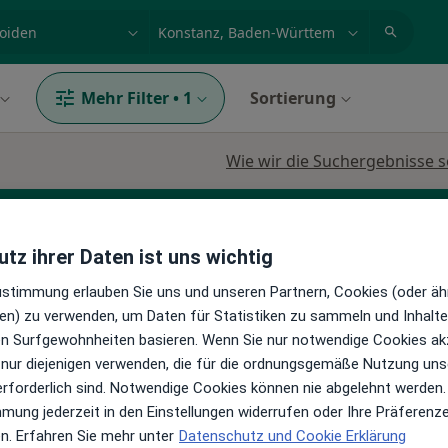
et, Erkrankung, Name
z.B. Berlin
Mehr Filter
•
1
Sortierung
Wie wir die Suchergebnisse s
tz ihrer Daten ist uns wichtig
Phlebologe
Zustimmung erlauben Sie uns und unseren Partnern, Cookies (oder äh
en) zu verwenden, um Daten für Statistiken zu sammeln und Inhalte 
ren Surfgewohnheiten basieren. Wenn Sie nur notwendige Cookies ak
Heute
Morgen
Sa,
So,
 nur diejenigen verwenden, die für die ordnungsgemäße Nutzung uns
6 Aug
7 Aug
8 Aug
9 Aug
erforderlich sind. Notwendige Cookies können nie abgelehnt werden.
en
mmung jederzeit in den Einstellungen widerrufen oder Ihre Präferenz
en. Erfahren Sie mehr unter
Datenschutz und Cookie Erklärung
Online-Terminbuchung nicht verfügbar