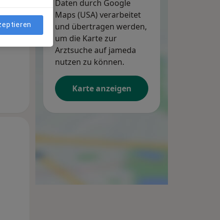
Daten durch Google
Maps (USA) verarbeitet
zeptieren
und übertragen werden,
um die Karte zur
Arztsuche auf jameda
nutzen zu können.
Karte anzeigen
Mo,
Di,
Mi,
10 Aug
11 Aug
12 Aug