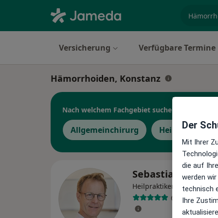
Fachgebi
Versicherung
Verfügbare Termine
Hämorrhoiden, Konstanz
Nach welchem Fachgebiet suchen Sie?
Der Schu
Allgemeinchirurg
Heilpraktiker
Mit Ihrer 
Technologi
die auf Ih
Sebastian Graf
werden wir
·
Mehr
Heilpraktiker
technisch 
63 Bewertung
Ihre Zusti
aktualisier