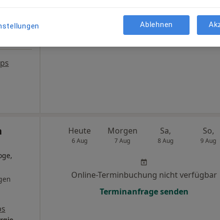
Terminanfrage senden
Ablehnen
Ak
nstellungen
aps
n
Heute
Morgen
Sa,
So,
6 Aug
7 Aug
8 Aug
9 Aug
oge,
Online-Terminbuchung nicht verfügbar
gen
Terminanfrage senden
ps
rgie