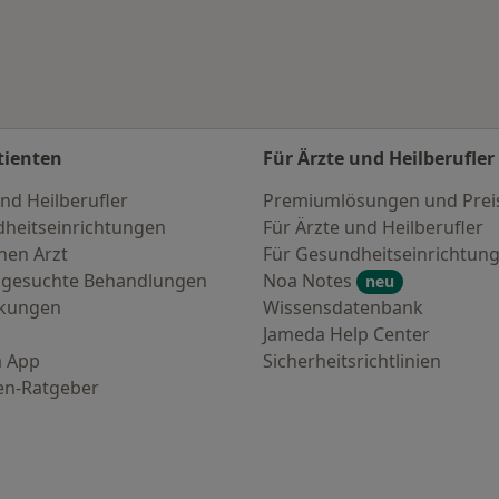
tienten
Für Ärzte und Heilberufler
nd Heilberufler
Premiumlösungen und Prei
heitseinrichtungen
Für Ärzte und Heilberufler
nen Arzt
Für Gesundheitseinrichtun
 gesuchte Behandlungen
Noa Notes
neu
nkungen
Wissensdatenbank
Jameda Help Center
 App
Sicherheitsrichtlinien
en-Ratgeber