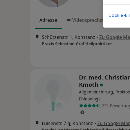
Cookie-Ei
Adresse
Videosprechstunde
Schützenstr. 1, Konstanz
•
Zu Google M
Praxis Sebastian Graf Heilpraktiker
Dr. med. Christia
Kmoth
Allgemeinchirurg, Proktol
Phlebologe
231 Bewertun
Luisenstr. 7 g, Konstanz
•
Zu Google Ma
Praxis Lisa Wernet Fachärztin f.Visceralchiru