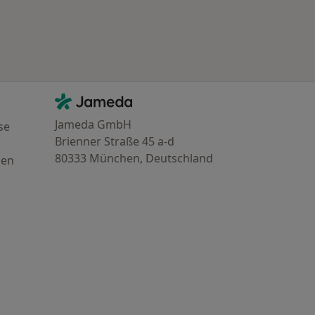
Kontakt
Jameda - Startseite
Jameda GmbH
se
Brienner Straße 45 a-d
80333 München, Deutschland
gen