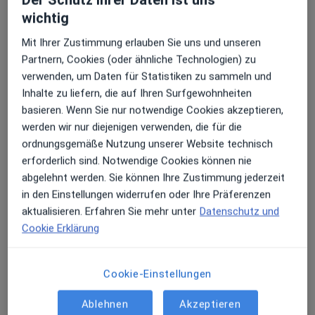
Der Schutz ihrer Daten ist uns
wichtig
Erhalten Sie Benachrichtigungen
Mit Ihrer Zustimmung erlauben Sie uns und unseren
Dr. med. Beate Schneider
Partnern, Cookies (oder ähnliche Technologien) zu
Plastische & Ästhetische Chirurgin
verwenden, um Daten für Statistiken zu sammeln und
13 Bewertungen
Sehr beliebt: Patient:innen bevorzugen es,
Inhalte zu liefern, die auf Ihren Surfgewohnheiten
Arzttermine mit der App zu buchen
basieren. Wenn Sie nur notwendige Cookies akzeptieren,
werden wir nur diejenigen verwenden, die für die
Fürstengartenstraße 11, Detmold
•
Zu Google Maps
ordnungsgemäße Nutzung unserer Website technisch
Aestheticum11 Dr. Boos-Boateng & Dr. Schneider
erforderlich sind. Notwendige Cookies können nie
Privatpraxis
abgelehnt werden. Sie können Ihre Zustimmung jederzeit
Dieser Arzt bzw. diese Ärztin bietet keine Online-Terminbuchung an diesem Standort an.
in den Einstellungen widerrufen oder Ihre Präferenzen
aktualisieren. Erfahren Sie mehr unter
Datenschutz und
Terminanfrage senden
Cookie Erklärung
Cookie-Einstellungen
Ablehnen
Akzeptieren