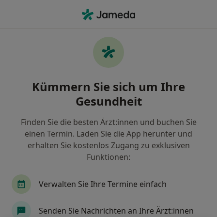
Ha
Hängende Augenlider • Passau, Bayern
Filter & Sortierung
• 1
Zu Google Map
Hängende Augenlider, Passau
Kümmern Sie sich um Ihre
Wie wir die Suchergebnisse sortieren
Gesundheit
Finden Sie die besten Ärzt:innen und buchen Sie
Nach welchem Fachgebiet suchen Sie?
einen Termin. Laden Sie die App herunter und
Plastischer & Ästhetischer Chirurg
erhalten Sie kostenlos Zugang zu exklusiven
Funktionen:
Verwalten Sie Ihre Termine einfach
Senden Sie Nachrichten an Ihre Ärzt:innen