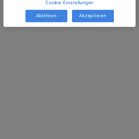
Cookie-Einstellungen
Ablehnen
Akzeptieren
Klinikum Passau Klinik für Plastische,
Ästhetsiche, Hand- und
Wiederherstellungschirurgie
Fachabteilung
17 Bewertungen
Innstr. 76, Passau
•
Zu Google Maps
Klinikum Passau Klinik für Plastische, Ästhetsiche, Hand- und Wiederherstellungschirurgie
Privatpraxis
Keine Online-Terminbuchung über jameda verfügbar
Profil anzeigen