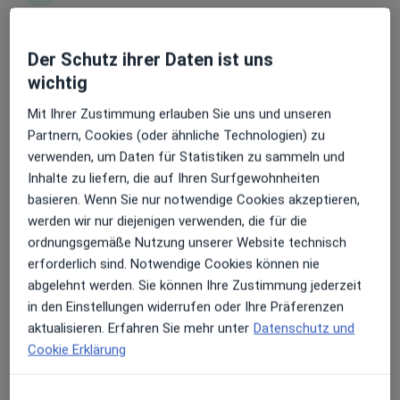
Erhalten Sie Benachrichtigungen
Der Schutz ihrer Daten ist uns
Dr. med. Adrian Matthias Vater
wichtig
Plastischer & Ästhetischer Chirurg
17 Bewertungen
Sehr beliebt: Patient:innen bevorzugen es,
Mit Ihrer Zustimmung erlauben Sie uns und unseren
Arzttermine mit der App zu buchen
Partnern, Cookies (oder ähnliche Technologien) zu
verwenden, um Daten für Statistiken zu sammeln und
Innstr. 76, Passau
•
Zu Google Maps
Inhalte zu liefern, die auf Ihren Surfgewohnheiten
Klinikum Passau Klinik für Plastische, Ästhetsiche, Hand- und Wiederherstellungschirurgie
basieren. Wenn Sie nur notwendige Cookies akzeptieren,
Privatpraxis
werden wir nur diejenigen verwenden, die für die
Dieser Arzt bzw. diese Ärztin bietet keine Online-Terminbuchung an diesem Standort an.
ordnungsgemäße Nutzung unserer Website technisch
erforderlich sind. Notwendige Cookies können nie
Terminanfrage senden
abgelehnt werden. Sie können Ihre Zustimmung jederzeit
in den Einstellungen widerrufen oder Ihre Präferenzen
aktualisieren. Erfahren Sie mehr unter
Datenschutz und
Cookie Erklärung