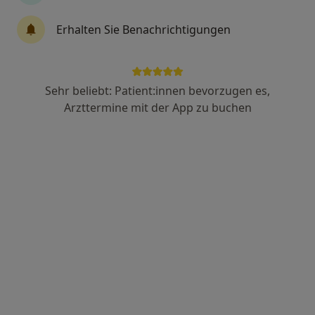
Erhalten Sie Benachrichtigungen
Hendrik Balzer
·
Mehr
Heilpraktiker, Naturheilverfahren
38 Bewertungen
Sehr beliebt: Patient:innen bevorzugen es,
Arzttermine mit der App zu buchen
Adresse
Videosprechstunde
In der Römerstadt 236, Frankfurt
•
Zu Google Maps
Naturheilpraxis Balzer für Klassische Homöopathie
Privatpraxis
Dieser Arzt bzw. diese Ärztin bietet keine Online-Terminbuchung an diesem Standort an.
Terminanfrage senden