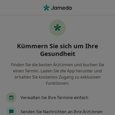
Ha
Hautkrankheiten • Bad Soden am Taunus, Hessen
Filter & Sortierung
• 1
Zu Google Map
Hautkrankheiten, Bad Soden am Taunus
Kümmern Sie sich um Ihre
Wie wir die Suchergebnisse sortieren
Gesundheit
Finden Sie die besten Ärzt:innen und buchen Sie
Nach welchem Fachgebiet suchen Sie?
einen Termin. Laden Sie die App herunter und
Hautarzt (Dermatologe)
Allergologe
Heilp
erhalten Sie kostenlos Zugang zu exklusiven
Funktionen:
Verwalten Sie Ihre Termine einfach
Senden Sie Nachrichten an Ihre Ärzt:innen