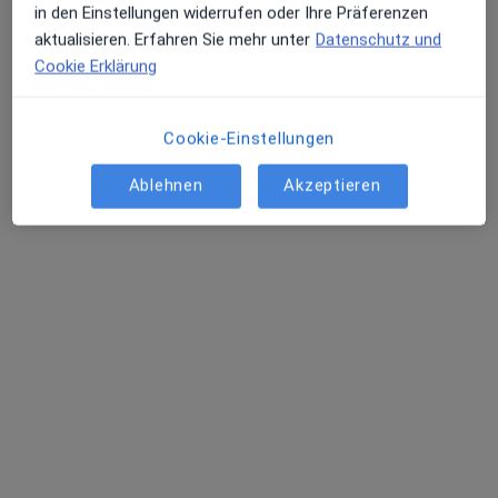
in den Einstellungen widerrufen oder Ihre Präferenzen
aktualisieren. Erfahren Sie mehr unter
Datenschutz und
Cookie Erklärung
Cookie-Einstellungen
KMD Kukhyun Yun
Ablehnen
Akzeptieren
·
Mehr
Heilpraktiker
47 Bewertungen
Adresse
Videosprechstunde
Holzweg-Passage 2 a, Oberursel
•
Zu Google Maps
Naturheilpraxis Doson Kukhyun Yun Heilpraktiker
Privatpraxis
Dieser Arzt bzw. diese Ärztin bietet keine Online-Terminbuchung an diesem Standort an.