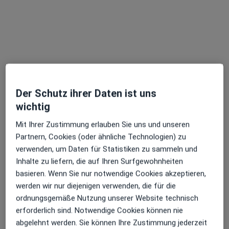
Birgit Christine Kainka
Der Schutz ihrer Daten ist uns
·
Mehr
Heilpraktikerin, Naturheilverfahren
wichtig
22 Bewertungen
Mit Ihrer Zustimmung erlauben Sie uns und unseren
Partnern, Cookies (oder ähnliche Technologien) zu
Pestalozzistr. 3, Kelkheim
•
Zu Google Maps
verwenden, um Daten für Statistiken zu sammeln und
Praxis Birgit Kainka Heilpraktikerin
Inhalte zu liefern, die auf Ihren Surfgewohnheiten
Dieser Arzt bzw. diese Ärztin bietet keine Online-Terminbuchung an diesem Standort an.
basieren. Wenn Sie nur notwendige Cookies akzeptieren,
werden wir nur diejenigen verwenden, die für die
Terminanfrage senden
ordnungsgemäße Nutzung unserer Website technisch
erforderlich sind. Notwendige Cookies können nie
abgelehnt werden. Sie können Ihre Zustimmung jederzeit