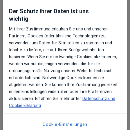
Der Schutz ihrer Daten ist uns
wichtig
Mit Ihrer Zustimmung erlauben Sie uns und unseren
Partnern, Cookies (oder ähnliche Technologien) zu
Ahmad Albouzan
verwenden, um Daten für Statistiken zu sammeln und
Internist
Inhalte zu liefern, die auf Ihren Surfgewohnheiten
8 Bewertungen
basieren. Wenn Sie nur notwendige Cookies akzeptieren,
werden wir nur diejenigen verwenden, die für die
ordnungsgemäße Nutzung unserer Website technisch
Adresse 1
Adresse 2
erforderlich sind. Notwendige Cookies können nie
abgelehnt werden. Sie können Ihre Zustimmung jederzeit
in den Einstellungen widerrufen oder Ihre Präferenzen
Hochstr. 20, Bottrop
•
Zu Google Maps
aktualisieren. Erfahren Sie mehr unter
Datenschutz und
Internistische Hausarztpraxis Ahmad Albouzan Facharzt für Innere Medizin
Cookie Erklärung
Dieser Arzt bzw. diese Ärztin bietet keine Online-Terminbuchung an diesem Standort an.
Terminanfrage senden
Cookie-Einstellungen