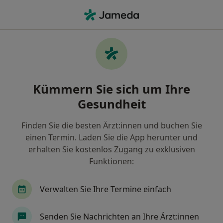
Ha
Herzmuskelentzündung • Essen, Nordrhein-Westfalen
Filter & Sortierung
• 1
Zu Google Map
Herzmuskelentzündung, Essen
Kümmern Sie sich um Ihre
Wie wir die Suchergebnisse sortieren
Gesundheit
Finden Sie die besten Ärzt:innen und buchen Sie
Nach welchem Fachgebiet suchen Sie?
einen Termin. Laden Sie die App herunter und
Internist
Kardiologe
Sportmediziner
erhalten Sie kostenlos Zugang zu exklusiven
Funktionen:
Verwalten Sie Ihre Termine einfach
Senden Sie Nachrichten an Ihre Ärzt:innen