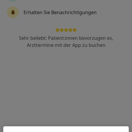
Erhalten Sie Benachrichtigungen
Dr. med. Sami Mousalli
Allgemeinmediziner, Internist, Kardiologe
54 Bewertungen
Sehr beliebt: Patient:innen bevorzugen es,
Arzttermine mit der App zu buchen
Adresse 1
Adresse 2
Gerichtsstr. 1 a, Bottrop
•
Zu Google Maps
Dres. Abdel Karim Mousalli und Sami Mousalli
Dieser Arzt bzw. diese Ärztin bietet keine Online-Terminbuchung an diesem Standort an.
Terminanfrage senden