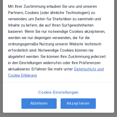
Mit Ihrer Zustimmung erlauben Sie uns und unseren
Erhalten Sie Benachrichtigungen
Partnern, Cookies (oder ähnliche Technologien) zu
verwenden, um Daten für Statistiken zu sammeln und
Holger May
Inhalte zu liefern, die auf Ihren Surfgewohnheiten
·
Mehr
Heilpraktiker
basieren. Wenn Sie nur notwendige Cookies akzeptieren,
34 Bewertungen
Sehr beliebt: Patient:innen bevorzugen es,
werden wir nur diejenigen verwenden, die für die
Arzttermine mit der App zu buchen
ordnungsgemäße Nutzung unserer Website technisch
Theaterplatz 1, Essen
•
Zu Google Maps
erforderlich sind. Notwendige Cookies können nie
Laser Forum Essen Holger May Heilpraktiker
abgelehnt werden. Sie können Ihre Zustimmung jederzeit
Privatpraxis
in den Einstellungen widerrufen oder Ihre Präferenzen
aktualisieren. Erfahren Sie mehr unter
Datenschutz und
Dieser Arzt bzw. diese Ärztin bietet keine Online-Terminbuchung an diesem Standort an.
Cookie Erklärung
Terminanfrage senden
Cookie-Einstellungen
Ablehnen
Akzeptieren