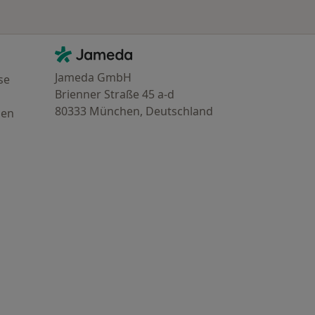
Kontakt
Jameda - Startseite
Jameda GmbH
se
Brienner Straße 45 a-d
80333 München, Deutschland
gen