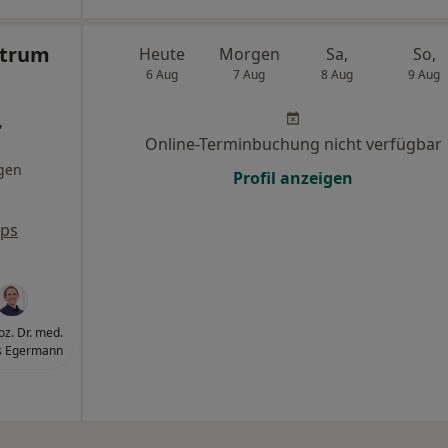
ntrum
Heute
Morgen
Sa,
So,
6 Aug
7 Aug
8 Aug
9 Aug
,
Online-Terminbuchung nicht verfügbar
gen
Profil anzeigen
aps
oz. Dr. med.
s Egermann