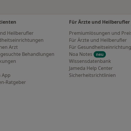
tienten
Für Ärzte und Heilberufler
nd Heilberufler
Premiumlösungen und Prei
heitseinrichtungen
Für Ärzte und Heilberufler
nen Arzt
Für Gesundheitseinrichtun
 gesuchte Behandlungen
Noa Notes
neu
nkungen
Wissensdatenbank
Jameda Help Center
 App
Sicherheitsrichtlinien
en-Ratgeber