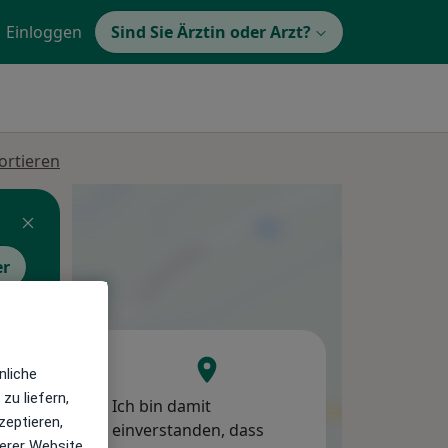
Einloggen
Sind Sie Ärztin oder Arzt?
ortieren
er
nliche
zu liefern,
Ich bin damit
Mo,
Di,
Mi,
zeptieren,
einverstanden, dass
10 Aug
11 Aug
12 Aug
erer Website