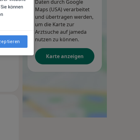
Daten durch Google
 Sie können
Maps (USA) verarbeitet
en
und übertragen werden,
um die Karte zur
Arztsuche auf jameda
nutzen zu können.
zeptieren
Karte anzeigen
Mo,
Di,
Mi,
10 Aug
11 Aug
12 Aug