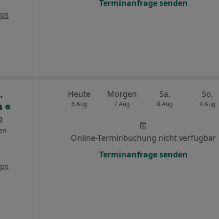
Terminanfrage senden
aps
.
Heute
Morgen
Sa,
So,
n
6 Aug
7 Aug
8 Aug
9 Aug
g
en
Online-Terminbuchung nicht verfügbar
Terminanfrage senden
aps