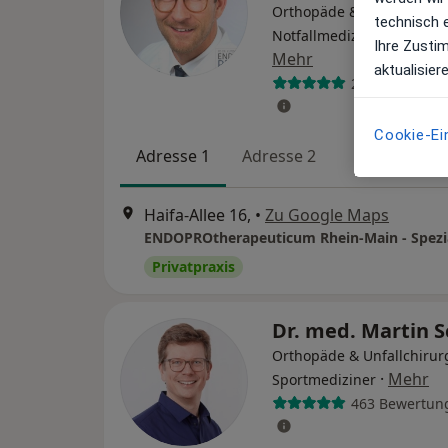
Orthopäde & Unfallchirur
technisch 
Notfallmediziner, Sportme
Ihre Zusti
Mehr
aktualisier
234 Bewertun
Cookie-Ei
Adresse 1
Adresse 2
Haifa-Allee 16,
•
Zu Google Maps
Privatpraxis
Dr. med. Martin 
Orthopäde & Unfallchirur
·
Mehr
Sportmediziner
463 Bewertun