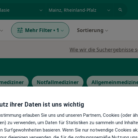
et, Erkrankung, Name
z.B. Berlin
Mehr Filter
•
1
Sortierung
Wie wir die Suchergebnisse s
mediziner
Notfallmediziner
Allgemeinmedizin
tz ihrer Daten ist uns wichtig
Zustimmung erlauben Sie uns und unseren Partnern, Cookies (oder äh
en) zu verwenden, um Daten für Statistiken zu sammeln und Inhalte 
l
Heute
Morgen
Sa,
So,
ren Surfgewohnheiten basieren. Wenn Sie nur notwendige Cookies ak
6 Aug
7 Aug
8 Aug
9 Aug
 nur diejenigen verwenden, die für die ordnungsgemäße Nutzung uns