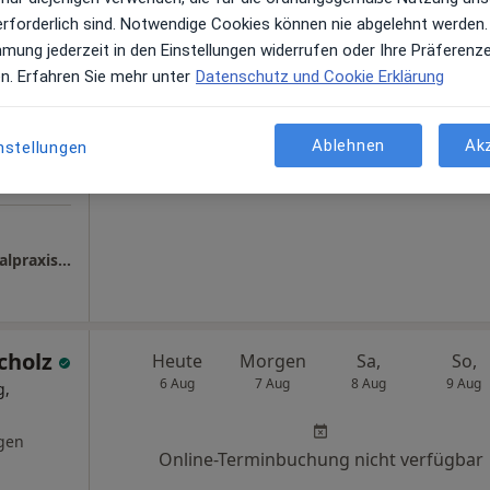
g,
erforderlich sind. Notwendige Cookies können nie abgelehnt werden.
·
diziner
mmung jederzeit in den Einstellungen widerrufen oder Ihre Präferenz
Online-Terminbuchung nicht verfügbar
en. Erfahren Sie mehr unter
Datenschutz und Cookie Erklärung
gen
Terminanfrage senden
Ablehnen
Ak
nstellungen
ENDOPROtherapeuticum Rhein-Main - Spezialpraxis für Gelenkersatz Prof. Dr. med. Karl Philipp Kutzner
Scholz
Heute
Morgen
Sa,
So,
6 Aug
7 Aug
8 Aug
9 Aug
g,
gen
Online-Terminbuchung nicht verfügbar