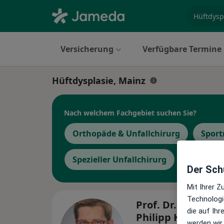
Fachgebi
Versicherung
Verfügbare Termine
Hüftdysplasie, Mainz
Nach welchem Fachgebiet suchen Sie?
Orthopäde & Unfallchirurg
Sport
Spezieller Unfallchirurg
Der Schu
Mit Ihrer 
Technologi
Prof. Dr. med. Kar
die auf Ih
Philipp Kutzner
werden wir