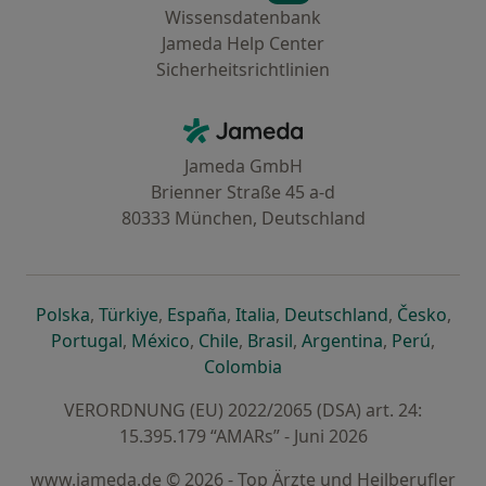
Wissensdatenbank
Jameda Help Center
Sicherheitsrichtlinien
Kontakt
Jameda - Startseite
Jameda GmbH
Brienner Straße 45 a-d
80333 München, Deutschland
öffnet in einer neuen Registerkarte
öffnet in einer neuen Registerkarte
öffnet in einer neuen Registerk
öffnet in einer neuen Reg
öffnet in ei
öffn
Polska
,
Türkiye
,
España
,
Italia
,
Deutschland
,
Česko
,
öffnet in einer neuen Registerkarte
öffnet in einer neuen Registerkarte
öffnet in einer neuen Register
öffnet in einer neuen R
öffnet in ei
öffnet
Portugal
,
México
,
Chile
,
Brasil
,
Argentina
,
Perú
,
öffnet in einer neuen Re
Colombia
VERORDNUNG (EU) 2022/2065 (DSA) art. 24:
15.395.179 “AMARs” - Juni 2026
www.jameda.de © 2026 - Top Ärzte und Heilberufler