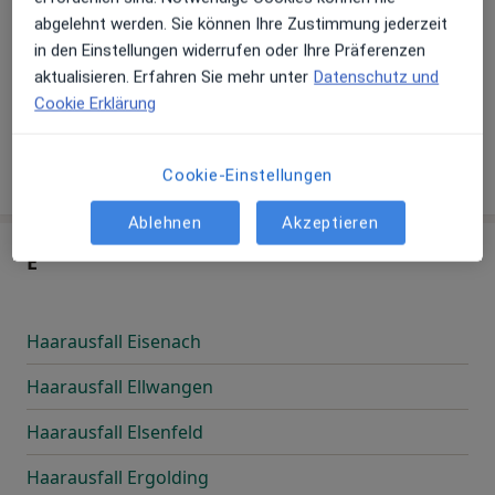
Haarausfall Dortmund
abgelehnt werden. Sie können Ihre Zustimmung jederzeit
in den Einstellungen widerrufen oder Ihre Präferenzen
Haarausfall Dresden
aktualisieren. Erfahren Sie mehr unter
Datenschutz und
Cookie Erklärung
Haarausfall Duisburg
Haarausfall Düsseldorf
Cookie-Einstellungen
Ablehnen
Akzeptieren
E
Haarausfall Eisenach
Haarausfall Ellwangen
Haarausfall Elsenfeld
Haarausfall Ergolding