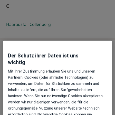
C
Haarausfall Collenberg
D
Der Schutz ihrer Daten ist uns
wichtig
Haarausfall Dachau
Mit Ihrer Zustimmung erlauben Sie uns und unseren
Haarausfall Darmstadt
Partnern, Cookies (oder ähnliche Technologien) zu
verwenden, um Daten für Statistiken zu sammeln und
Haarausfall Delmenhorst
Inhalte zu liefern, die auf Ihren Surfgewohnheiten
basieren. Wenn Sie nur notwendige Cookies akzeptieren,
Haarausfall Dinslaken
werden wir nur diejenigen verwenden, die für die
ordnungsgemäße Nutzung unserer Website technisch
Haarausfall Dippoldiswalde
erforderlich sind. Notwendige Cookies können nie