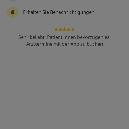
Erhalten Sie Benachrichtigungen
Carmen Ploch
·
Mehr
Heilpraktikerin
348 Bewertungen
Sehr beliebt: Patient:innen bevorzugen es,
Arzttermine mit der App zu buchen
Bogenstraße 88, Oberhausen
•
Zu Google Maps
Naturheilpraxis Ayurveda | Oberhausen
Dieser Arzt bzw. diese Ärztin bietet keine Online-Terminbuchung an diesem Standort an.
Terminanfrage senden