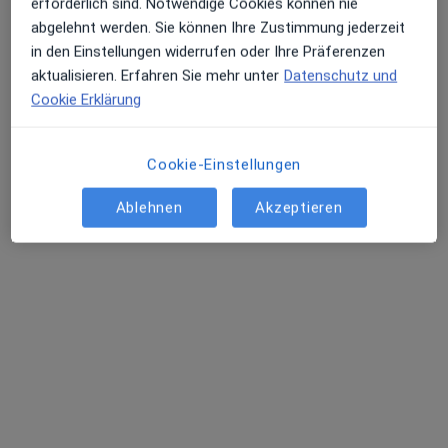
erforderlich sind. Notwendige Cookies können nie
MVZ Derma Rüttenscheid
abgelehnt werden. Sie können Ihre Zustimmung jederzeit
Medizinisches Versorgungszentrum
in den Einstellungen widerrufen oder Ihre Präferenzen
Dermatologie, Venerologie, Allergologie
aktualisieren. Erfahren Sie mehr unter
Datenschutz und
1570 Bewertungen
Cookie Erklärung
Huyssenallee 95, Essen
•
Zu Google Maps
Cookie-Einstellungen
MVZ Derma Rüttenscheid
Allgemeine Sprechstunde
Kein Preis angegeben
Ablehnen
Akzeptieren
Weitere Leistungen anzeigen
Keine Online-Terminbuchung über jameda verfügbar
Profil anzeigen