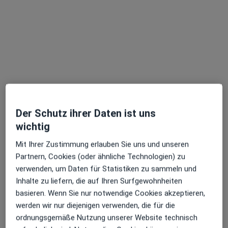
Dr. med. Cornelia van Tuil
Ärztin, Kinder- und Jugendchirurgin
Kettwiger Straße 64, Essen
•
Zu Google Maps
Faceland Essen
Privatpraxis
Dieser Arzt bzw. diese Ärztin bietet keine Online-Terminbuchung an diesem Standort an.
Der Schutz ihrer Daten ist uns
Terminanfrage senden
wichtig
Mit Ihrer Zustimmung erlauben Sie uns und unseren
Partnern, Cookies (oder ähnliche Technologien) zu
verwenden, um Daten für Statistiken zu sammeln und
Inhalte zu liefern, die auf Ihren Surfgewohnheiten
basieren. Wenn Sie nur notwendige Cookies akzeptieren,
werden wir nur diejenigen verwenden, die für die
ordnungsgemäße Nutzung unserer Website technisch