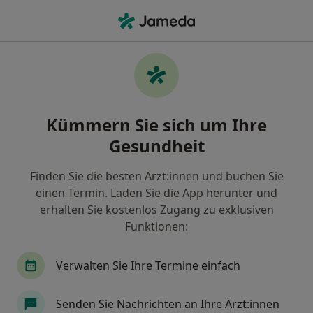
Ha
Haarausfall • Oberhausen, Nordrhein-Westfalen
Filter & Sortierung
• 1
Zu Google Map
Haarausfall, Oberhausen
Kümmern Sie sich um Ihre
Wie wir die Suchergebnisse sortieren
Gesundheit
Finden Sie die besten Ärzt:innen und buchen Sie
Nach welchem Fachgebiet suchen Sie?
einen Termin. Laden Sie die App herunter und
Hautarzt (Dermatologe)
Venerologe
Aller
erhalten Sie kostenlos Zugang zu exklusiven
Funktionen:
Verwalten Sie Ihre Termine einfach
Senden Sie Nachrichten an Ihre Ärzt:innen