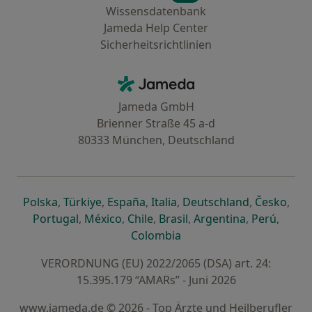
Wissensdatenbank
Jameda Help Center
Sicherheitsrichtlinien
Kontakt
Jameda - Startseite
Jameda GmbH
Brienner Straße 45 a-d
80333 München, Deutschland
öffnet in einer neuen Registerkarte
öffnet in einer neuen Registerkarte
öffnet in einer neuen Registerk
öffnet in einer neuen Reg
öffnet in ei
öffn
Polska
,
Türkiye
,
España
,
Italia
,
Deutschland
,
Česko
,
öffnet in einer neuen Registerkarte
öffnet in einer neuen Registerkarte
öffnet in einer neuen Register
öffnet in einer neuen R
öffnet in ei
öffnet
Portugal
,
México
,
Chile
,
Brasil
,
Argentina
,
Perú
,
öffnet in einer neuen Re
Colombia
VERORDNUNG (EU) 2022/2065 (DSA) art. 24:
15.395.179 “AMARs” - Juni 2026
www.jameda.de © 2026 - Top Ärzte und Heilberufler