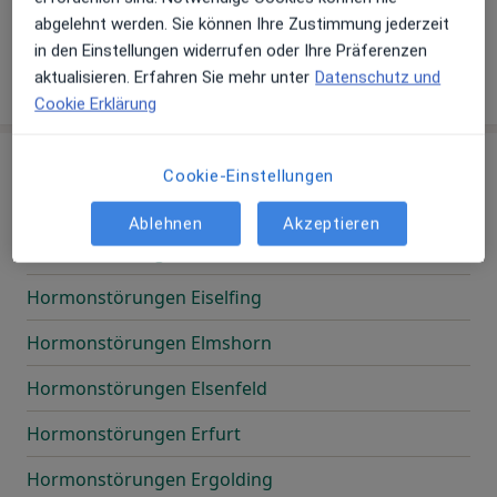
Hormonstörungen Dülmen
abgelehnt werden. Sie können Ihre Zustimmung jederzeit
in den Einstellungen widerrufen oder Ihre Präferenzen
Hormonstörungen Düsseldorf
aktualisieren. Erfahren Sie mehr unter
Datenschutz und
Cookie Erklärung
E
Cookie-Einstellungen
Ablehnen
Akzeptieren
Hormonstörungen Einhausen
Hormonstörungen Eiselfing
Hormonstörungen Elmshorn
Hormonstörungen Elsenfeld
Hormonstörungen Erfurt
Hormonstörungen Ergolding