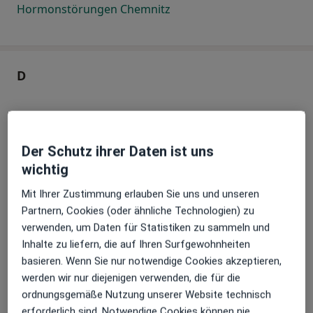
Hormonstörungen Chemnitz
D
Hormonstörungen Darmstadt
Der Schutz ihrer Daten ist uns
Hormonstörungen Dobel
wichtig
Hormonstörungen Dormagen
Mit Ihrer Zustimmung erlauben Sie uns und unseren
Hormonstörungen Dorsten
Partnern, Cookies (oder ähnliche Technologien) zu
verwenden, um Daten für Statistiken zu sammeln und
Hormonstörungen Dortmund
Inhalte zu liefern, die auf Ihren Surfgewohnheiten
basieren. Wenn Sie nur notwendige Cookies akzeptieren,
Hormonstörungen Dresden
werden wir nur diejenigen verwenden, die für die
ordnungsgemäße Nutzung unserer Website technisch
Hormonstörungen Duisburg
erforderlich sind. Notwendige Cookies können nie