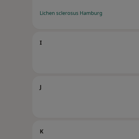
Lichen sclerosus Hamburg
I
J
K