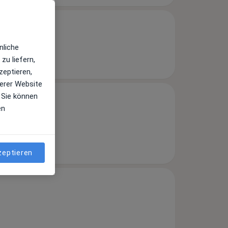
nliche
zu liefern,
zeptieren,
erer Website
 Sie können
en
zeptieren