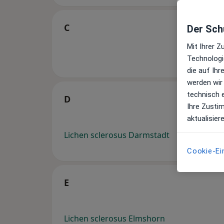
C
Der Schu
Mit Ihrer 
Technologi
die auf Ih
werden wir
technisch 
D
Ihre Zusti
aktualisier
Lichen sclerosus Darmstadt
Cookie-Ei
E
Lichen sclerosus Elmshorn