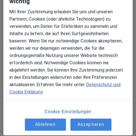
wichtig
Mit Ihrer Zustimmung erlauben Sie uns und unseren
Partnern, Cookies (oder ähnliche Technologien) zu
verwenden, um Daten für Statistiken zu sammeln und
Inhalte zu liefern, die auf Ihren Surfgewohnheiten
basieren. Wenn Sie nur notwendige Cookies akzeptieren,
werden wir nur diejenigen verwenden, die für die
ordnungsgemäße Nutzung unserer Website technisch
Hormonzentrum Hamburg | Prof. Dr.
erforderlich sind. Notwendige Cookies können nie
abgelehnt werden. Sie können Ihre Zustimmung jederzeit
med. Kai J. Bühling & Kollegen
in den Einstellungen widerrufen oder Ihre Präferenzen
Praxis
Gynäkologie, Endokrinologie, Reproduktionsmedizin
aktualisieren. Erfahren Sie mehr unter
Datenschutz und
85 Bewertungen
Cookie Erklärung
Ole Hoop 18, Hamburg
•
Zu Google Maps
Cookie-Einstellungen
Hormonzentrum Hamburg | Prof. Dr. med. Kai J. Bühling & Kollegen
Ablehnen
Akzeptieren
Kinderwunsch (Beratung)
ab 180 €