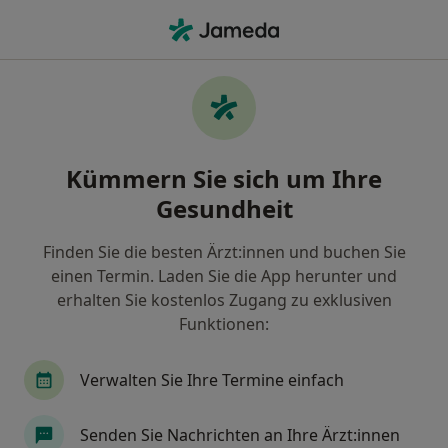
Ha
Lichen Sclerosus • Hamburg, Hamburg
Filter & Sortierung
• 1
Zu Google Map
Lichen sclerosus, Hamburg
Kümmern Sie sich um Ihre
Wie wir die Suchergebnisse sortieren
Gesundheit
Finden Sie die besten Ärzt:innen und buchen Sie
Nach welchem Fachgebiet suchen Sie?
einen Termin. Laden Sie die App herunter und
Frauenarzt (Gynäkologe)
Endokrinologe & Dia
erhalten Sie kostenlos Zugang zu exklusiven
Funktionen:
Verwalten Sie Ihre Termine einfach
Senden Sie Nachrichten an Ihre Ärzt:innen