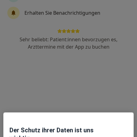
Erhalten Sie Benachrichtigungen
Prof. Dr. med. Kai Joachim Bühling -
Privatpraxis
Sehr beliebt: Patient:innen bevorzugen es,
Frauenarzt (Gynäkologe), Endokrinologe & Diabetologe,
·
Arzttermine mit der App zu buchen
Gynäkologische Endokrinologie & Reproduktionsmedizin
Mehr
85 Bewertungen
Adresse 1
Adresse 2
Adresse 3
Ole Hoop 18, Hamburg
•
Zu Google Maps
Hormonzentrum Hamburg | Prof. Dr. med. Kai J. Bühling & Kollegen
Dieser Arzt bzw. diese Ärztin bietet keine Online-Terminbuchung an diesem Standort an.
Der Schutz ihrer Daten ist uns
Terminanfrage senden