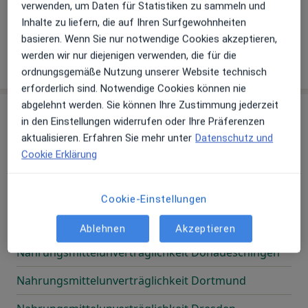
verwenden, um Daten für Statistiken zu sammeln und
Inhalte zu liefern, die auf Ihren Surfgewohnheiten
Nahrungsmittelunverträglichkeit Coswig
basieren. Wenn Sie nur notwendige Cookies akzeptieren,
Nahrungsmittelunverträglichkeit Cremlingen
werden wir nur diejenigen verwenden, die für die
ordnungsgemäße Nutzung unserer Website technisch
erforderlich sind. Notwendige Cookies können nie
abgelehnt werden. Sie können Ihre Zustimmung jederzeit
D
in den Einstellungen widerrufen oder Ihre Präferenzen
aktualisieren. Erfahren Sie mehr unter
Datenschutz und
Cookie Erklärung
Nahrungsmittelunverträglichkeit Darmstadt
Nahrungsmittelunverträglichkeit Datteln
Cookie-Einstellungen
Nahrungsmittelunverträglichkeit Didderse
Ablehnen
Akzeptieren
Nahrungsmittelunverträglichkeit Donaueschingen
Nahrungsmittelunverträglichkeit Dortmund