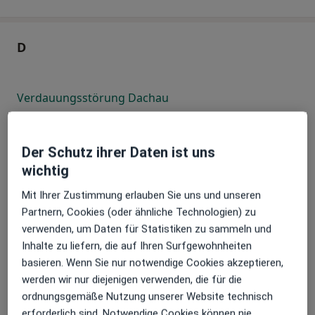
D
Verdauungsstörung Dachau
Verdauungsstörung Darmstadt
Der Schutz ihrer Daten ist uns
Verdauungsstörung Dortmund
wichtig
Verdauungsstörung Dreieich
Mit Ihrer Zustimmung erlauben Sie uns und unseren
Verdauungsstörung Dresden
Partnern, Cookies (oder ähnliche Technologien) zu
verwenden, um Daten für Statistiken zu sammeln und
Verdauungsstörung Duisburg
Inhalte zu liefern, die auf Ihren Surfgewohnheiten
basieren. Wenn Sie nur notwendige Cookies akzeptieren,
Verdauungsstörung Dülmen
werden wir nur diejenigen verwenden, die für die
ordnungsgemäße Nutzung unserer Website technisch
Verdauungsstörung Düsseldorf
erforderlich sind. Notwendige Cookies können nie