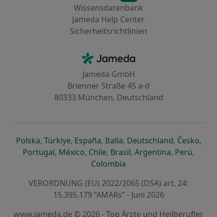
Wissensdatenbank
Jameda Help Center
Sicherheitsrichtlinien
Kontakt
Jameda - Startseite
Jameda GmbH
Brienner Straße 45 a-d
80333 München, Deutschland
öffnet in einer neuen Registerkarte
öffnet in einer neuen Registerkarte
öffnet in einer neuen Registerk
öffnet in einer neuen Reg
öffnet in ei
öffn
Polska
,
Türkiye
,
España
,
Italia
,
Deutschland
,
Česko
,
öffnet in einer neuen Registerkarte
öffnet in einer neuen Registerkarte
öffnet in einer neuen Register
öffnet in einer neuen R
öffnet in ei
öffnet
Portugal
,
México
,
Chile
,
Brasil
,
Argentina
,
Perú
,
öffnet in einer neuen Re
Colombia
VERORDNUNG (EU) 2022/2065 (DSA) art. 24:
15.395.179 “AMARs” - Juni 2026
www.jameda.de © 2026 - Top Ärzte und Heilberufler