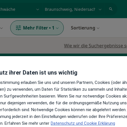
et, Erkrankung, Name
z.B. Berlin
Mehr Filter
•
1
Sortierung
Wie wir die Suchergebnisse s
tz ihrer Daten ist uns wichtig
Zustimmung erlauben Sie uns und unseren Partnern, Cookies (oder äh
en) zu verwenden, um Daten für Statistiken zu sammeln und Inhalte 
ren Surfgewohnheiten basieren. Wenn Sie nur notwendige Cookies ak
Heute
Morgen
Mo,
Di,
 nur diejenigen verwenden, die für die ordnungsgemäße Nutzung uns
8 Aug
9 Aug
10 Aug
11 Aug
erforderlich sind. Notwendige Cookies können nie abgelehnt werden.
en
mmung jederzeit in den Einstellungen widerrufen oder Ihre Präferenz
en. Erfahren Sie mehr unter
Datenschutz und Cookie Erklärung
Online-Terminbuchung nicht verfügbar