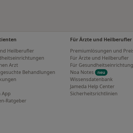
tienten
Für Ärzte und Heilberufler
nd Heilberufler
Premiumlösungen und Prei
heitseinrichtungen
Für Ärzte und Heilberufler
nen Arzt
Für Gesundheitseinrichtun
 gesuchte Behandlungen
Noa Notes
neu
nkungen
Wissensdatenbank
Jameda Help Center
 App
Sicherheitsrichtlinien
en-Ratgeber