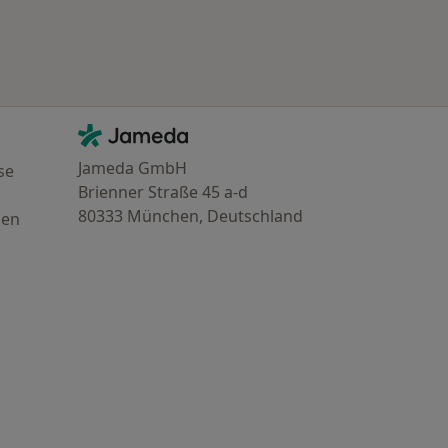
Kontakt
Jameda - Startseite
Jameda GmbH
se
Brienner Straße 45 a-d
80333 München, Deutschland
gen