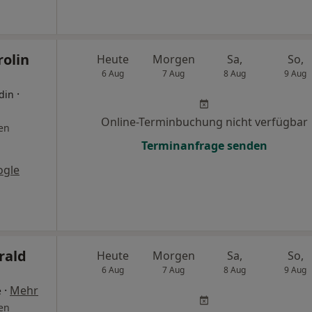
rolin
Heute
Morgen
Sa,
So,
6 Aug
7 Aug
8 Aug
9 Aug
·
din
Online-Terminbuchung nicht verfügbar
en
Terminanfrage senden
ogle
rald
Heute
Morgen
Sa,
So,
6 Aug
7 Aug
8 Aug
9 Aug
·
Mehr
e
en