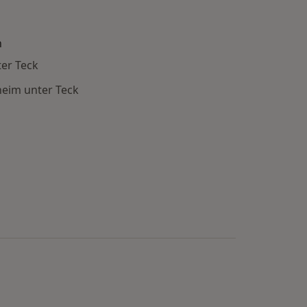
n
ter Teck
heim unter Teck