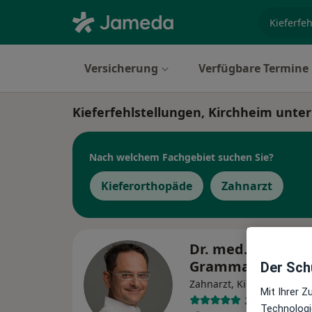
Fachgebi
Versicherung
Verfügbare Termine
Kieferfehlstellungen, Kirchheim unter
Nach welchem Fachgebiet suchen Sie?
Kieferorthopäde
Zahnarzt
Dr. med. dent. Al
Grammatidis
Der Schu
Zahnarzt, Kieferorthopäd
Mit Ihrer 
244 Bewertun
Technologi