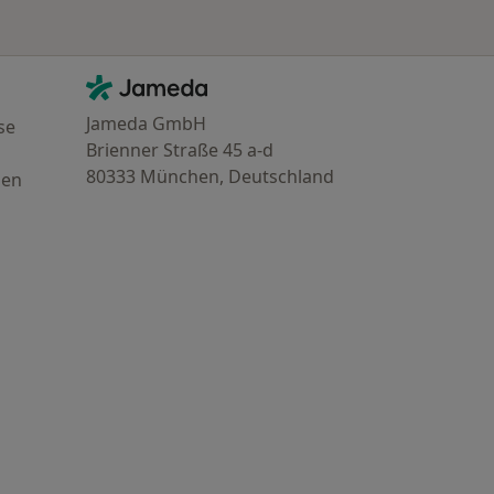
Kontakt
Jameda - Startseite
Jameda GmbH
se
Brienner Straße 45 a-d
80333 München, Deutschland
gen