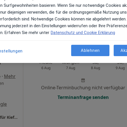
ren Surfgewohnheiten basieren. Wenn Sie nur notwendige Cookies ak
Terminanfrage senden
 nur diejenigen verwenden, die für die ordnungsgemäße Nutzung uns
gle
erforderlich sind. Notwendige Cookies können nie abgelehnt werden.
mmung jederzeit in den Einstellungen widerrufen oder Ihre Präferenz
Dr. Grammatidis & Dr. Stauß Fachzahnärzte für Kieferorthopädie
en. Erfahren Sie mehr unter
Datenschutz und Cookie Erklärung
Ablehnen
Ak
nstellungen
n
Heute
Morgen
Sa,
So,
6 Aug
7 Aug
8 Aug
9 Aug
·
Mehr
e
en
Online-Terminbuchung nicht verfügbar
Terminanfrage senden
gle
Dr. Grammatidis & Dr. Stauß Fachzahnärzte für Kieferorthopädie