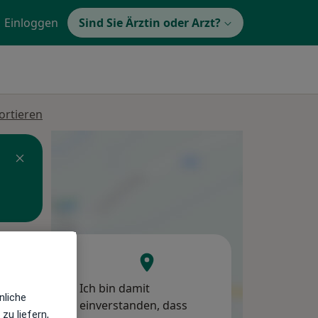
Einloggen
Sind Sie Ärztin oder Arzt?
ortieren
Mo,
Di,
Mi,
10 Aug
11 Aug
12 Aug
Ich bin damit
nliche
einverstanden, dass
zu liefern,