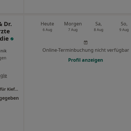
 Dr.
Heute
Morgen
Sa,
So,
rzte
6 Aug
7 Aug
8 Aug
9 Aug
ädie
Online-Terminbuchung nicht verfügbar
inik
gen
Profil anzeigen
gle
Dr. Grammatidis & Dr. Stauß Fachzahnärzte für Kieferorthopädie
ngegeben