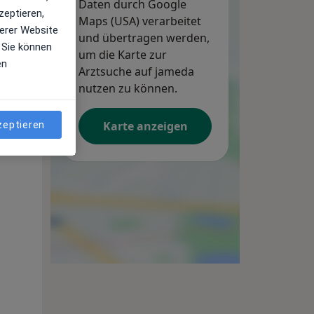
Daten durch Google
zeptieren,
Maps (USA) verarbeitet
erer Website
und übertragen werden,
 Sie können
um die Karte zur
en
Arztsuche auf jameda
nutzen zu können.
zeptieren
Karte anzeigen
Mo,
Di,
Mi,
10 Aug
11 Aug
12 Aug