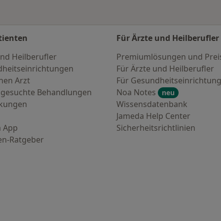
tienten
Für Ärzte und Heilberufler
nd Heilberufler
Premiumlösungen und Prei
heitseinrichtungen
Für Ärzte und Heilberufler
nen Arzt
Für Gesundheitseinrichtun
 gesuchte Behandlungen
Noa Notes
neu
nkungen
Wissensdatenbank
Jameda Help Center
 App
Sicherheitsrichtlinien
en-Ratgeber