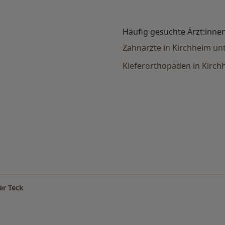
Häufig gesuchte Ärzt:inne
Zahnärzte in Kirchheim un
Kieferorthopäden in Kirch
llungen nach Stadt
er Teck