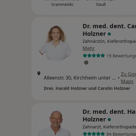
Grammatidis
Stauß
Dr. med. dent. Ca
Holzner
Zahnärztin, Kieferorthopä
Mehr
19 Bewertung
Zu Go
Alleenstr. 30, Kirchheim unter Teck
•
Maps
Dres. Harald Holzner und Carolin Holzner
Dr. med. dent. Ha
Holzner
Zahnarzt, Kieferorthopäd
84 Bewertung