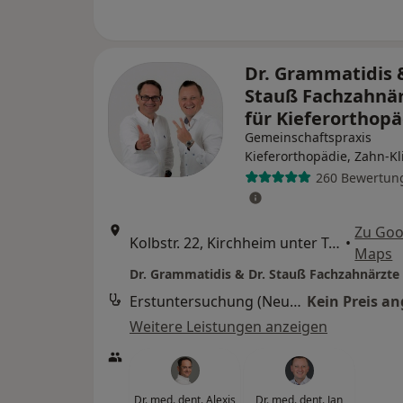
Dr. Grammatidis &
Stauß Fachzahnä
für Kieferorthop
Gemeinschaftspraxis
Kieferorthopädie, Zahn-Kl
260 Bewertun
Zu Goo
Kolbstr. 22, Kirchheim unter Teck
•
Maps
Erstuntersuchung (Neupatient/in)
Kein Preis a
Weitere Leistungen anzeigen
Dr. med. dent. Alexis
Dr. med. dent. Jan