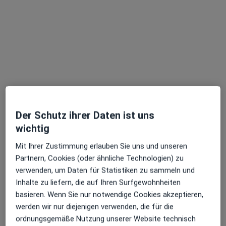
Thilo Graßmann
Psychologischer Psychotherapeut
Lindenstr. 5, Frankfurt
•
Zu Google Maps
Praxis Thilo Graßmann Psycholog. Psychotherapeut
Privatpraxis
Der Schutz ihrer Daten ist uns
Dieser Arzt bzw. diese Ärztin bietet keine Online-Terminbuchung an diesem Standort an.
wichtig
Terminanfrage senden
Mit Ihrer Zustimmung erlauben Sie uns und unseren
Partnern, Cookies (oder ähnliche Technologien) zu
verwenden, um Daten für Statistiken zu sammeln und
Inhalte zu liefern, die auf Ihren Surfgewohnheiten
basieren. Wenn Sie nur notwendige Cookies akzeptieren,
werden wir nur diejenigen verwenden, die für die
ordnungsgemäße Nutzung unserer Website technisch