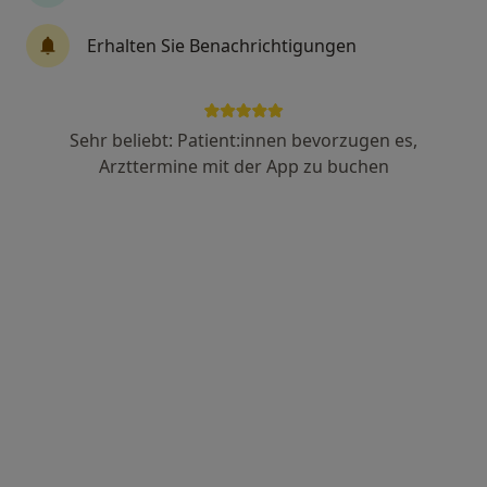
Erhalten Sie Benachrichtigungen
Dipl.-Psych. Yoon-Hi Choe
Psychologische Psychotherapeutin
61 Bewertungen
Sehr beliebt: Patient:innen bevorzugen es,
Arzttermine mit der App zu buchen
Zu Google
Frankfurter Str. 12 c, Königstein im Taunus
•
Maps
Praxis Yoon-Hi Choe Psycholog. Psychotherapeutin
Dieser Arzt bzw. diese Ärztin bietet keine Online-Terminbuchung an diesem Standort an.
Terminanfrage senden