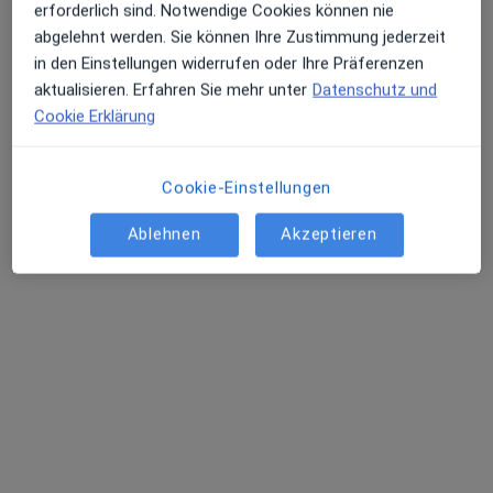
erforderlich sind. Notwendige Cookies können nie
abgelehnt werden. Sie können Ihre Zustimmung jederzeit
Dr. Benjamin Kausch
in den Einstellungen widerrufen oder Ihre Präferenzen
·
Mehr
aktualisieren. Erfahren Sie mehr unter
Datenschutz und
Psychologischer Psychotherapeut
Cookie Erklärung
Hebelstr. 11, Frankfurt
•
Zu Google Maps
Praxis Dr. Benjamin Kausch Psycholog. Psychotherapeut
Privatpraxis
Cookie-Einstellungen
Dieser Arzt bzw. diese Ärztin bietet keine Online-Terminbuchung an diesem Standort an.
Ablehnen
Akzeptieren
Terminanfrage senden