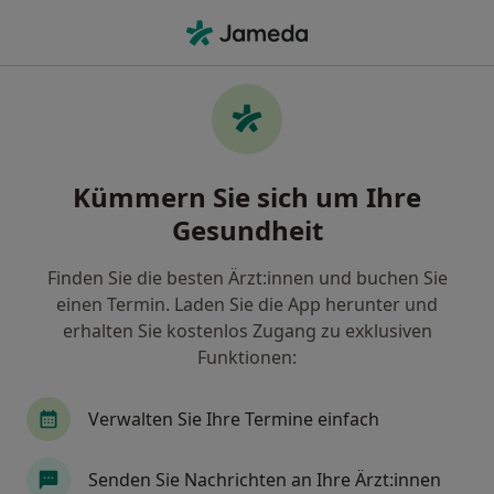
Ha
Kleptomanie • Frankfurt, Hessen
Filter & Sortierung
• 1
Zu Google Map
Kleptomanie, Frankfurt
Kümmern Sie sich um Ihre
Wie wir die Suchergebnisse sortieren
Gesundheit
Finden Sie die besten Ärzt:innen und buchen Sie
Nach welchem Fachgebiet suchen Sie?
einen Termin. Laden Sie die App herunter und
Psychologischer Psychotherapeut
Kinder- un
erhalten Sie kostenlos Zugang zu exklusiven
Funktionen:
Verwalten Sie Ihre Termine einfach
Senden Sie Nachrichten an Ihre Ärzt:innen