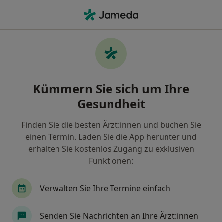
Ha
Kopfschmerzen • Braunschweig, Niedersachsen
Filter & Sortierung
• 1
Zu Google Map
Kopfschmerzen, Braunschweig
Kümmern Sie sich um Ihre
Wie wir die Suchergebnisse sortieren
Gesundheit
Finden Sie die besten Ärzt:innen und buchen Sie
Nach welchem Fachgebiet suchen Sie?
einen Termin. Laden Sie die App herunter und
Heilpraktiker
Heilpraktiker für Physiotherapie
erhalten Sie kostenlos Zugang zu exklusiven
Funktionen:
Verwalten Sie Ihre Termine einfach
Senden Sie Nachrichten an Ihre Ärzt:innen