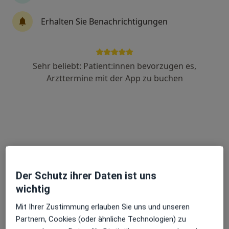
Erhalten Sie Benachrichtigungen
Sonja Pruschik
·
Mehr
Heilpraktikerin
24 Bewertungen
Sehr beliebt: Patient:innen bevorzugen es,
Arzttermine mit der App zu buchen
Weddeler Str. 5a, Braunschweig
•
Zu Google Maps
Sonja Pruschik Praxis für Frauengesundheit
Privatpraxis
Dieser Arzt bzw. diese Ärztin bietet keine Online-Terminbuchung an diesem Standort an.
Terminanfrage senden
Der Schutz ihrer Daten ist uns
wichtig
Mit Ihrer Zustimmung erlauben Sie uns und unseren
Partnern, Cookies (oder ähnliche Technologien) zu