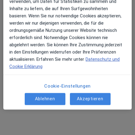
verwenden, um Daten für Statistiken zu sammeln und
Inhalte zu liefern, die auf Ihren Surfgewohnheiten
basieren. Wenn Sie nur notwendige Cookies akzeptieren,
werden wir nur diejenigen verwenden, die für die
Sven Paris
ordnungsgemäße Nutzung unserer Website technisch
·
Mehr
Heilpraktiker
erforderlich sind. Notwendige Cookies können nie
21 Bewertungen
abgelehnt werden. Sie können Ihre Zustimmung jederzeit
in den Einstellungen widerrufen oder Ihre Präferenzen
aktualisieren. Erfahren Sie mehr unter
Datenschutz und
Theaterwall 4, Braunschweig
•
Zu Google Maps
Cookie Erklärung
Chiropractic Zentrum Braunschweig
Privatpraxis
Cookie-Einstellungen
Dieser Arzt bzw. diese Ärztin bietet keine Online-Terminbuchung an diesem Standort an.
Ablehnen
Akzeptieren
Terminanfrage senden