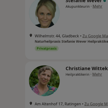
Stefanie Wever
·
Mehr
Akupunkteurin
Wilhelmstr. 44, Gladbeck
•
Zu Google M
Naturheilpraxis Stefanie Wever Heilpraktike
Privatpraxis
Christiane Witte
·
Mehr
Heilpraktikerin
Am Altenhof 17, Ratingen
•
Zu Google M