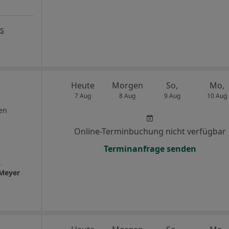
s
Heute
Morgen
So,
Mo,
7 Aug
8 Aug
9 Aug
10 Aug
en
Online-Terminbuchung nicht verfügbar
Terminanfrage senden
s
 Meyer