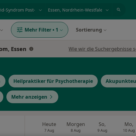
et, Erkrankung, Name
z.B. Berlin
Mehr Filter
•
1
Sortierung
om, Essen
Wie wir die Suchergebnisse s
n
Heilpraktiker für Psychotherapie
Akupunkteu
Mehr anzeigen
Heute
Morgen
So,
Mo,
7 Aug
8 Aug
9 Aug
10 Aug