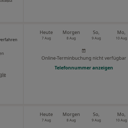
Heute
Morgen
So,
Mo,
7 Aug
8 Aug
9 Aug
10 Aug
lverfahren
en
Online-Terminbuchung nicht verfügbar
Telefonnummer anzeigen
gle
Heute
Morgen
So,
Mo,
7 Aug
8 Aug
9 Aug
10 Aug