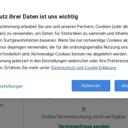
gen
Online-Terminbuchung nicht verfügbar
tz ihrer Daten ist uns wichtig
Terminanfrage senden
Zustimmung erlauben Sie uns und unseren Partnern, Cookies (oder äh
en) zu verwenden, um Daten für Statistiken zu sammeln und Inhalte 
ren Surfgewohnheiten basieren. Wenn Sie nur notwendige Cookies ak
 nur diejenigen verwenden, die für die ordnungsgemäße Nutzung uns
gle
erforderlich sind. Notwendige Cookies können nie abgelehnt werden.
mmung jederzeit in den Einstellungen widerrufen oder Ihre Präferenz
en. Erfahren Sie mehr unter
Datenschutz und Cookie Erklärung
Ablehnen
Ak
nstellungen
Heute
Morgen
So,
Mo,
7 Aug
8 Aug
9 Aug
10 Aug
en
Online-Terminbuchung nicht verfügbar
Terminanfrage senden