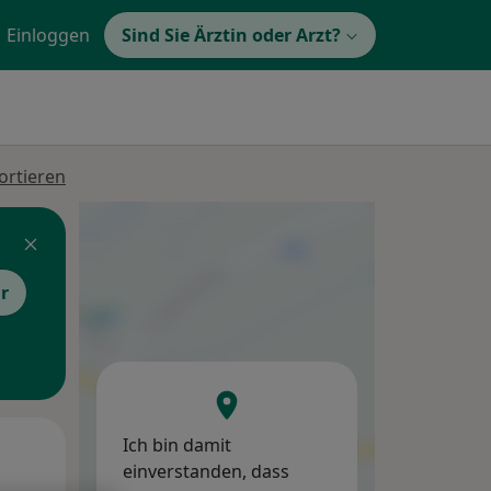
Einloggen
Sind Sie Ärztin oder Arzt?
ortieren
r
Ich bin damit
Di,
Mi,
Do,
einverstanden, dass
11 Aug
12 Aug
13 Aug