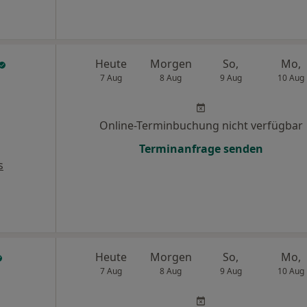
Heute
Morgen
So,
Mo,
7 Aug
8 Aug
9 Aug
10 Aug
Online-Terminbuchung nicht verfügbar
Terminanfrage senden
s
Heute
Morgen
So,
Mo,
7 Aug
8 Aug
9 Aug
10 Aug