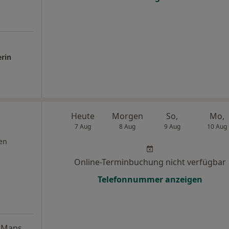
erin
Heute
Morgen
So,
Mo,
7 Aug
8 Aug
9 Aug
10 Aug
en
Online-Terminbuchung nicht verfügbar
Telefonnummer anzeigen
 Maps