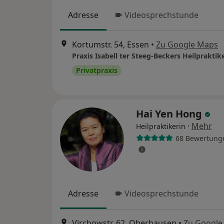
Adresse
Videosprechstunde
Kortumstr. 54, Essen
•
Zu Google Maps
Praxis Isabell ter Steeg-Beckers Heilpraktik
Privatpraxis
Hai Yen Hong
·
Mehr
Heilpraktikerin
68 Bewertung
Adresse
Videosprechstunde
Virchowstr. 62, Oberhausen
•
Zu Google