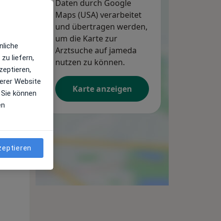
Daten durch Google
Maps (USA) verarbeitet
und übertragen werden,
um die Karte zur
nliche
Arztsuche auf jameda
zu liefern,
nutzen zu können.
zeptieren,
erer Website
Karte anzeigen
 Sie können
en
zeptieren
Di,
Mi,
Do,
11 Aug
12 Aug
13 Aug