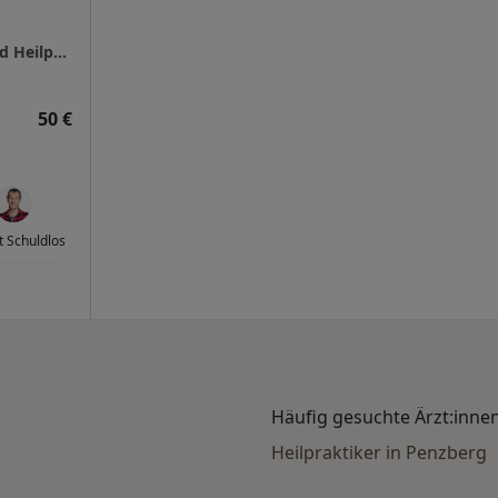
Saneum Cornelia Holtschke Osteopathin und Heilpraktikerin
50 €
 Schuldlos
Häufig gesuchte Ärzt:inne
Heilpraktiker in Penzberg