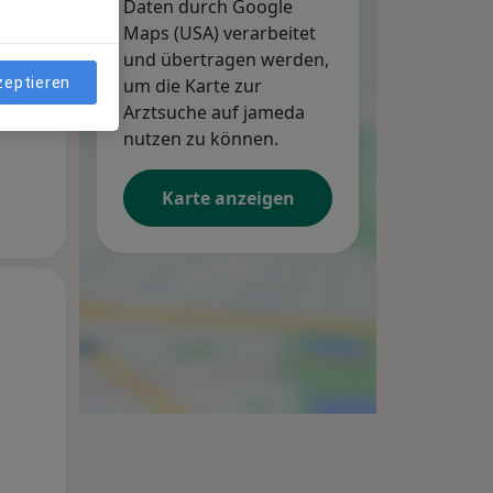
Daten durch Google
Maps (USA) verarbeitet
und übertragen werden,
zeptieren
um die Karte zur
Arztsuche auf jameda
nutzen zu können.
Karte anzeigen
Di,
Mi,
Do,
11 Aug
12 Aug
13 Aug