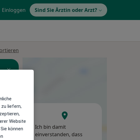
Einloggen
Sind Sie Ärztin oder Arzt?
ortieren
nliche
zu liefern,
zeptieren,
erer Website
Ich bin damit
Di,
Mi,
Do,
 Sie können
einverstanden, dass
11 Aug
12 Aug
13 Aug
en