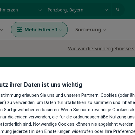
et, Erkrankung, Name
z.B. Berlin
Mehr Filter
•
1
Sortierung
Wie wir die Suchergebnisse s
Chronische Erkrankungen
tz ihrer Daten ist uns wichtig
Zustimmung erlauben Sie uns und unseren Partnern, Cookies (oder äh
raktiker
Mehr anzeigen
en) zu verwenden, um Daten für Statistiken zu sammeln und Inhalte 
ren Surfgewohnheiten basieren. Wenn Sie nur notwendige Cookies ak
 nur diejenigen verwenden, die für die ordnungsgemäße Nutzung uns
ke
Heute
Morgen
So,
Mo,
erforderlich sind. Notwendige Cookies können nie abgelehnt werden.
7 Aug
8 Aug
9 Aug
10 Aug
·
rapeutin
mmung jederzeit in den Einstellungen widerrufen oder Ihre Präferenz