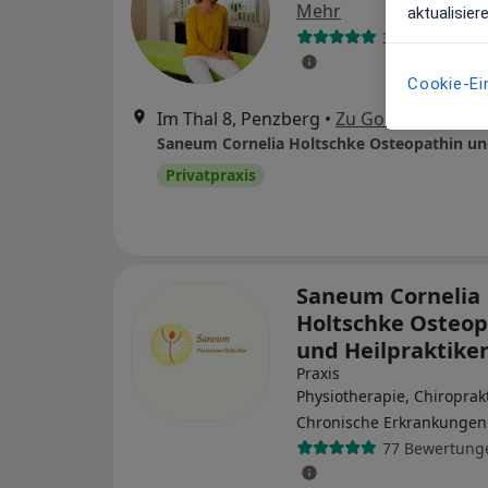
Mehr
aktualisier
34 Bewertung
Cookie-Ei
Im Thal 8, Penzberg
•
Zu Google Maps
Privatpraxis
Saneum Cornelia
Holtschke Osteop
und Heilpraktike
Praxis
Physiotherapie, Chiroprakt
Chronische Erkrankungen
77 Bewertung