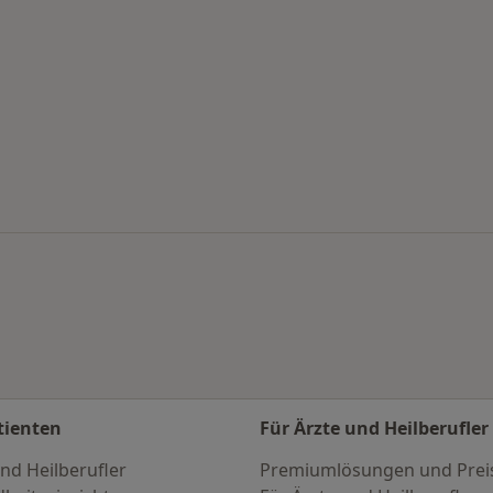
zen nach Stadt
tienten
Für Ärzte und Heilberufler
nd Heilberufler
Premiumlösungen und Prei