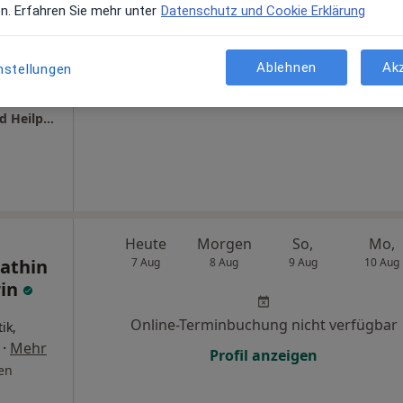
en. Erfahren Sie mehr unter
Datenschutz und Cookie Erklärung
en
Online-Terminbuchung nicht verfügbar
Ablehnen
Ak
nstellungen
Terminanfrage senden
Saneum Cornelia Holtschke Osteopathin und Heilpraktikerin
Heute
Morgen
So,
Mo,
athin
7 Aug
8 Aug
9 Aug
10 Aug
rin
Online-Terminbuchung nicht verfügbar
ik,
·
Mehr
Profil anzeigen
en