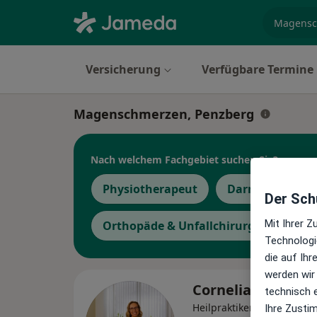
Fachgebi
Versicherung
Verfügbare Termine
Magenschmerzen, Penzberg
Nach welchem Fachgebiet suchen Sie?
Physiotherapeut
Darmzentrum
Der Schu
Mit Ihrer 
Orthopäde & Unfallchirurg
Heilp
Technologi
die auf Ih
werden wir
Cornelia Holtsch
technisch 
Heilpraktikerin, Physiothe
Ihre Zusti