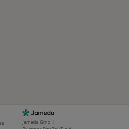
Kontakt
Jameda - Startseite
Jameda GmbH
se