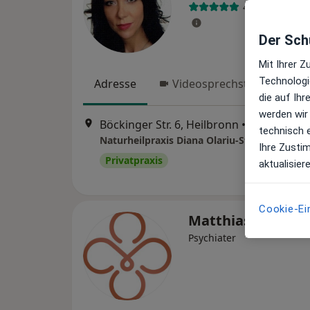
40 Bewertung
Der Schu
Mit Ihrer 
Technologi
Adresse
Videosprechstunde
die auf Ih
werden wir
Böckinger Str. 6, Heilbronn
•
Zu Google 
technisch 
Naturheilpraxis Diana Olariu-Stalek Heilpra
Ihre Zusti
Privatpraxis
aktualisier
Cookie-Ei
Matthias Volz
Psychiater