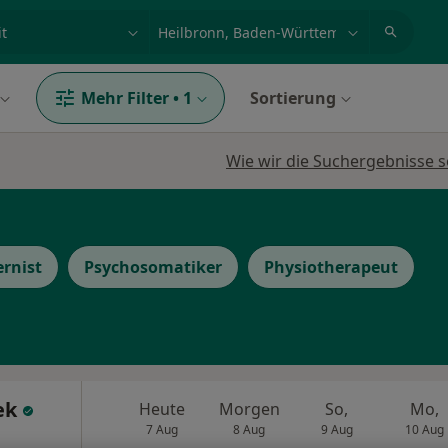
et, Erkrankung, Name
z.B. Berlin
Mehr Filter
•
1
Sortierung
Wie wir die Suchergebnisse s
ernist
Psychosomatiker
Physiotherapeut
lek
Heute
Morgen
So,
Mo,
7 Aug
8 Aug
9 Aug
10 Aug