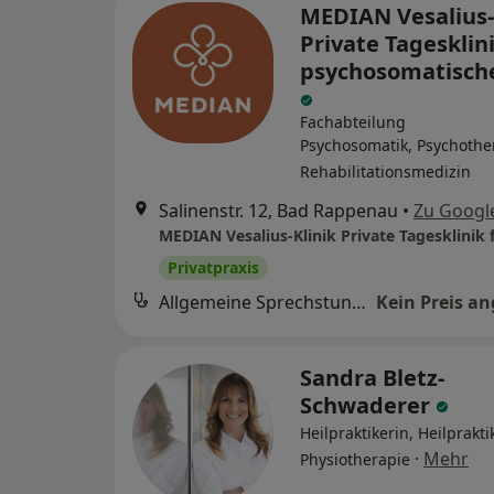
MEDIAN Vesalius-
Private Tagesklini
psychosomatisch
Fachabteilung
Psychosomatik, Psychothe
Rehabilitationsmedizin
Salinenstr. 12, Bad Rappenau
•
Zu Googl
Privatpraxis
Allgemeine Sprechstunde
Kein Preis a
Sandra Bletz-
Schwaderer
Heilpraktikerin, Heilprakti
·
Mehr
Physiotherapie