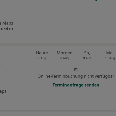
e Maps
MEDIAN Vesalius-Klinik Abt. Psychosomatik und Psychotherapie
Heute
Morgen
So,
Mo,
7 Aug
8 Aug
9 Aug
10 Aug
n
Online-Terminbuchung nicht verfügbar
Terminanfrage senden
aps