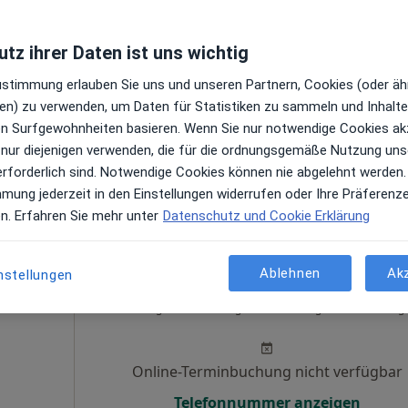
en
Online-Terminbuchung nicht verfügbar
tz ihrer Daten ist uns wichtig
Terminanfrage senden
Zustimmung erlauben Sie uns und unseren Partnern, Cookies (oder äh
en) zu verwenden, um Daten für Statistiken zu sammeln und Inhalte 
ren Surfgewohnheiten basieren. Wenn Sie nur notwendige Cookies ak
 nur diejenigen verwenden, die für die ordnungsgemäße Nutzung uns
Maps
erforderlich sind. Notwendige Cookies können nie abgelehnt werden.
ktikerin
mmung jederzeit in den Einstellungen widerrufen oder Ihre Präferenz
en. Erfahren Sie mehr unter
Datenschutz und Cookie Erklärung
Ablehnen
Ak
nstellungen
Heute
Morgen
So,
Mo,
7 Aug
8 Aug
9 Aug
10 Aug
Online-Terminbuchung nicht verfügbar
Telefonnummer anzeigen