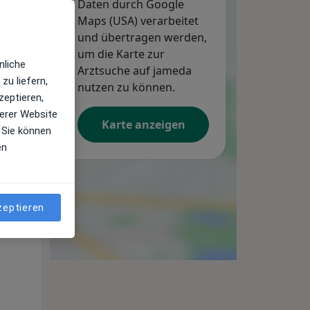
Daten durch Google
Maps (USA) verarbeitet
und übertragen werden,
um die Karte zur
nliche
Arztsuche auf jameda
zu liefern,
nutzen zu können.
zeptieren,
erer Website
Karte anzeigen
 Sie können
en
zeptieren
Di,
Mi,
Do,
11 Aug
12 Aug
13 Aug