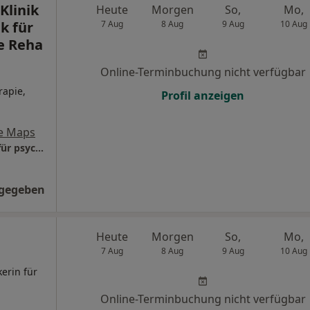
Klinik
Heute
Morgen
So,
Mo,
k für
7 Aug
8 Aug
9 Aug
10 Aug
e Reha
Online-Terminbuchung nicht verfügbar
rapie,
Profil anzeigen
e Maps
MEDIAN Vesalius-Klinik Private Tagesklinik für psychosomatische Reha
ngegeben
Heute
Morgen
So,
Mo,
7 Aug
8 Aug
9 Aug
10 Aug
kerin für
Online-Terminbuchung nicht verfügbar