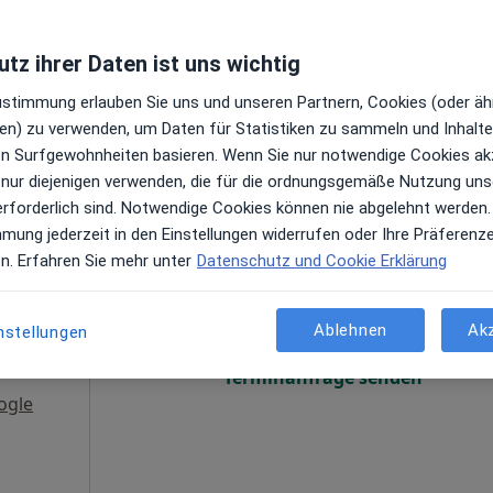
Terminanfrage senden
aps
tz ihrer Daten ist uns wichtig
arzt
Zustimmung erlauben Sie uns und unseren Partnern, Cookies (oder äh
en) zu verwenden, um Daten für Statistiken zu sammeln und Inhalte 
ren Surfgewohnheiten basieren. Wenn Sie nur notwendige Cookies ak
 nur diejenigen verwenden, die für die ordnungsgemäße Nutzung uns
erforderlich sind. Notwendige Cookies können nie abgelehnt werden.
mmung jederzeit in den Einstellungen widerrufen oder Ihre Präferenz
Heute
Morgen
Mo,
Di,
en. Erfahren Sie mehr unter
Datenschutz und Cookie Erklärung
8 Aug
9 Aug
10 Aug
11 Aug
en
Ablehnen
Ak
nstellungen
Online-Terminbuchung nicht verfügbar
Terminanfrage senden
ogle