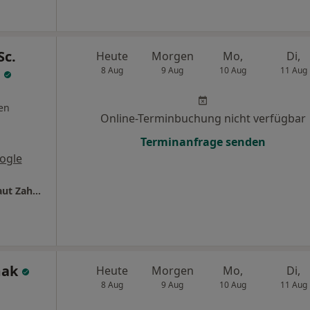
Sc.
Heute
Morgen
Mo,
Di,
t
8 Aug
9 Aug
10 Aug
11 Aug
en
Online-Terminbuchung nicht verfügbar
Terminanfrage senden
ogle
Dentalzentrum OWL Dr.med.dent. Moritz Haut Zahnarzt
mak
Heute
Morgen
Mo,
Di,
8 Aug
9 Aug
10 Aug
11 Aug