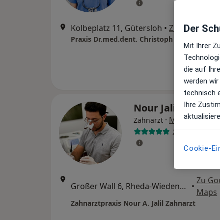
Kolbeplatz 11, Gütersloh
•
Zu Google M
Der Schu
Praxis Dr.med.dent. Christoph Böhmer Zahn
Mit Ihrer 
Technologi
die auf Ih
werden wir
technisch 
Ihre Zusti
Nour Jalil
aktualisier
·
Mehr
Zahnarzt
21 Bewertung
Cookie-Ei
Zu Go
Großer Wall 6, Rheda-Wiedenbrück
•
Maps
Zahnarztpraxis Nour A. Jalil Zahnarzt