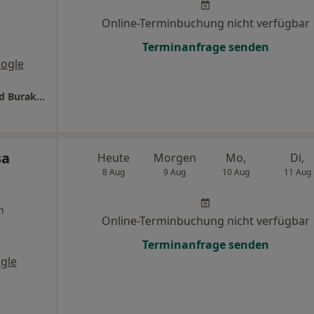
Online-Terminbuchung nicht verfügbar
Terminanfrage senden
ogle
ImProDent - Zahnärzte Dr. Jochen Deppe und Burak Cakmak
sa
Heute
Morgen
Mo,
Di,
8 Aug
9 Aug
10 Aug
11 Aug
n
Online-Terminbuchung nicht verfügbar
Terminanfrage senden
gle