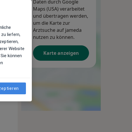
Daten durch Google
Maps (USA) verarbeitet
und übertragen werden,
um die Karte zur
nliche
Arztsuche auf jameda
zu liefern,
nutzen zu können.
zeptieren,
erer Website
Karte anzeigen
 Sie können
en
Mi,
Do,
Fr,
12 Aug
13 Aug
14 Aug
zeptieren