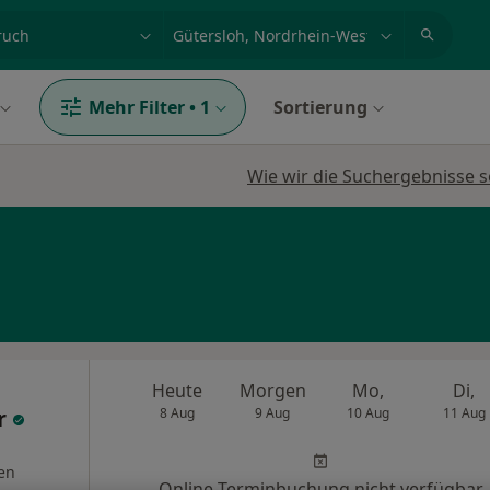
et, Erkrankung, Name
z.B. Berlin
Mehr Filter
•
1
Sortierung
Wie wir die Suchergebnisse s
Heute
Morgen
Mo,
Di,
r
8 Aug
9 Aug
10 Aug
11 Aug
en
Online-Terminbuchung nicht verfügbar