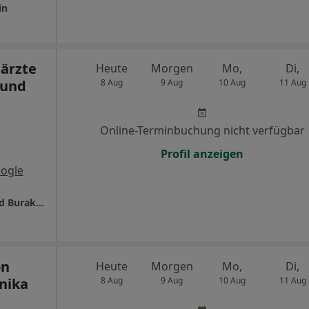
in
ärzte
Heute
Morgen
Mo,
Di,
 und
8 Aug
9 Aug
10 Aug
11 Aug
Online-Terminbuchung nicht verfügbar
Profil anzeigen
ogle
ImProDent - Zahnärzte Dr. Jochen Deppe und Burak Cakmak
on
Heute
Morgen
Mo,
Di,
nika
8 Aug
9 Aug
10 Aug
11 Aug