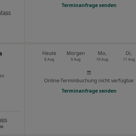
Terminanfrage senden
 Maps
a
Heute
Morgen
Mo,
Di,
8 Aug
9 Aug
10 Aug
11 Aug
en
Online-Terminbuchung nicht verfügbar
Terminanfrage senden
aps
in