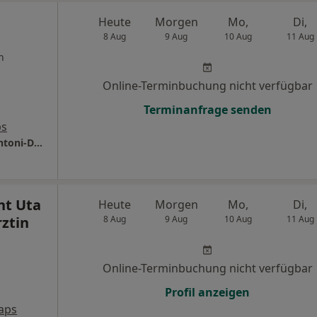
Heute
Morgen
Mo,
Di,
8 Aug
9 Aug
10 Aug
11 Aug
n
Online-Terminbuchung nicht verfügbar
Terminanfrage senden
ps
Zahnarztpraxis Ion Donisanu und Monika Antoni-Donisanu
nt Uta
Heute
Morgen
Mo,
Di,
ztin
8 Aug
9 Aug
10 Aug
11 Aug
Online-Terminbuchung nicht verfügbar
Profil anzeigen
aps