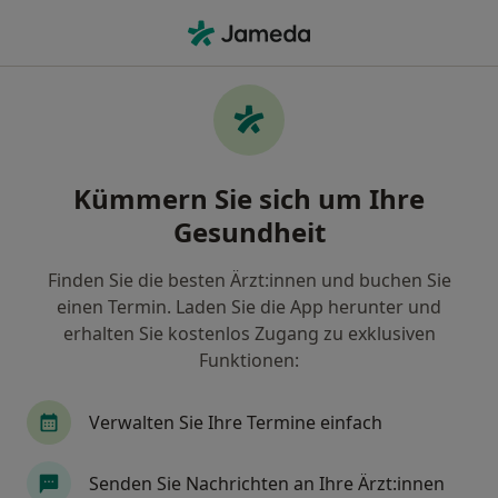
Ha
Nasennebenhöhlenentzündung • Regensburg, Bayern
Filter & Sortierung
• 1
Zu Google Map
Nasennebenhöhlenentzündung,
Kümmern Sie sich um Ihre
Regensburg
Gesundheit
Wie wir die Suchergebnisse sortieren
Finden Sie die besten Ärzt:innen und buchen Sie
einen Termin. Laden Sie die App herunter und
Nach welchem Fachgebiet suchen Sie?
erhalten Sie kostenlos Zugang zu exklusiven
Hals-Nasen-Ohren-Arzt
Allgemeinmediziner
Funktionen:
Verwalten Sie Ihre Termine einfach
Senden Sie Nachrichten an Ihre Ärzt:innen