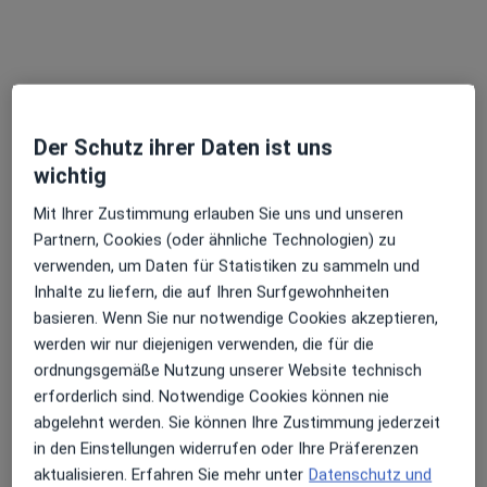
Der Schutz ihrer Daten ist uns
wichtig
HNO Praxis im DEZ Michael Schneider
Mit Ihrer Zustimmung erlauben Sie uns und unseren
und Dr. Hermann N. Hilber
Partnern, Cookies (oder ähnliche Technologien) zu
Gemeinschaftspraxis
verwenden, um Daten für Statistiken zu sammeln und
Hals-Nasen-Ohrenheilkunde, Allergologie, Schlafmedizin
Inhalte zu liefern, die auf Ihren Surfgewohnheiten
11 Bewertungen
basieren. Wenn Sie nur notwendige Cookies akzeptieren,
werden wir nur diejenigen verwenden, die für die
Weichser Weg 5, Regensburg
•
Zu Google Maps
ordnungsgemäße Nutzung unserer Website technisch
HNO Praxis im DEZ Michael Schneider und Dr. Hermann N. Hilber
erforderlich sind. Notwendige Cookies können nie
Allgemeine Sprechstunde
Kein Preis angegeben
abgelehnt werden. Sie können Ihre Zustimmung jederzeit
in den Einstellungen widerrufen oder Ihre Präferenzen
Weitere Leistungen anzeigen
aktualisieren. Erfahren Sie mehr unter
Datenschutz und
Keine Online-Terminbuchung über jameda verfügbar