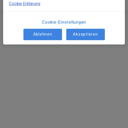
Cookie Erklärung
Profil anzeigen
Cookie-Einstellungen
Ablehnen
Akzeptieren
Michael Schneider
Hals-Nasen-Ohren-Arzt
48 Bewertungen
Weichser Weg 5, Regensburg
•
Zu Google Maps
HNO Praxis im DEZ Michael Schneider und Dr. Hermann N. Hilber
Dieser Arzt bzw. diese Ärztin bietet keine Online-Terminbuchung an diesem Standort an.