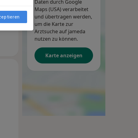
Daten durch Google
Maps (USA) verarbeitet
und übertragen werden,
zeptieren
um die Karte zur
Arztsuche auf jameda
nutzen zu können.
Karte anzeigen
Di,
Mi,
Do,
11 Aug
12 Aug
13 Aug