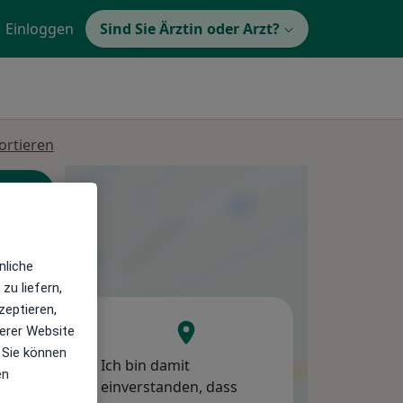
Einloggen
Sind Sie Ärztin oder Arzt?
ortieren
nliche
zu liefern,
zeptieren,
Di,
Mi,
Do,
erer Website
11 Aug
12 Aug
13 Aug
 Sie können
Ich bin damit
en
einverstanden, dass