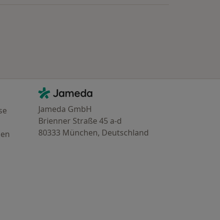
Kontakt
Jameda - Startseite
Jameda GmbH
se
Brienner Straße 45 a-d
80333 München, Deutschland
gen