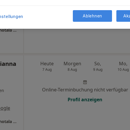
Terminanfrage senden
Ablehnen
Ak
oogle
nstellungen
Peter Krzycki Marianna Kuzmina Melanie Schotala u.w.
rianna
Heute
Morgen
So,
Mo,
7 Aug
8 Aug
9 Aug
10 Aug
Online-Terminbuchung nicht verfügbar
en
Profil anzeigen
oogle
Peter Krzycki Marianna Kuzmina Melanie Schotala u.w.