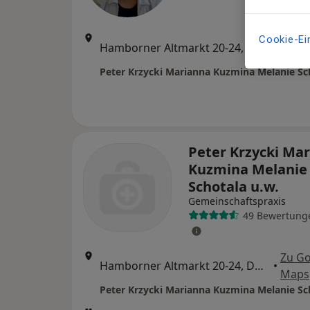
Zu G
Cookie-Ei
Hamborner Altmarkt 20-24, Duisburg
•
Maps
Peter Krzycki Ma
Kuzmina Melanie
Schotala u.w.
Gemeinschaftspraxis
49 Bewertung
Zu G
Hamborner Altmarkt 20-24, Duisburg
•
Maps