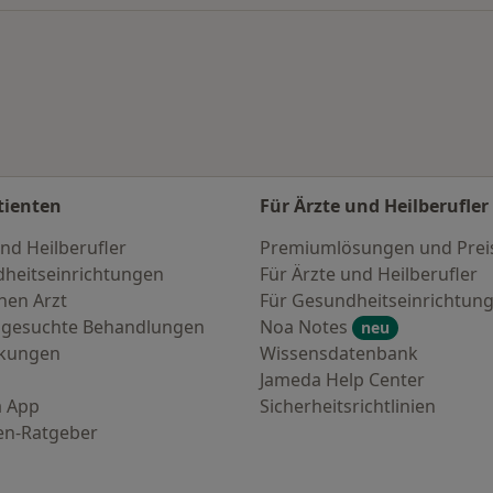
tienten
Für Ärzte und Heilberufler
nd Heilberufler
Premiumlösungen und Prei
heitseinrichtungen
Für Ärzte und Heilberufler
nen Arzt
Für Gesundheitseinrichtun
 gesuchte Behandlungen
Noa Notes
neu
nkungen
Wissensdatenbank
Jameda Help Center
 App
Sicherheitsrichtlinien
en-Ratgeber