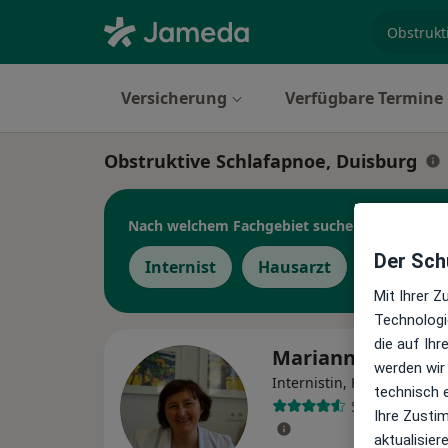
Fachgebi
Versicherung
Verfügbare Termine
Obstruktive Schlafapnoe, Duisburg
Nach welchem Fachgebiet suchen Sie?
Der Schu
Internist
Hausarzt
Mit Ihrer 
Technologi
die auf Ih
Marianna Kuzmi
werden wir
Internistin, Hausärztin
technisch 
50 Bewertung
Ihre Zusti
aktualisier