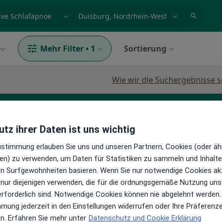
et, Erkrankung, Name
z.B. Berlin
Mehr Filter
•
1
Sortierung
Wie wir die Suchergebnisse s
tz ihrer Daten ist uns wichtig
Zustimmung erlauben Sie uns und unseren Partnern, Cookies (oder äh
en) zu verwenden, um Daten für Statistiken zu sammeln und Inhalte 
ren Surfgewohnheiten basieren. Wenn Sie nur notwendige Cookies ak
na
Heute
Morgen
So,
Mo,
 nur diejenigen verwenden, die für die ordnungsgemäße Nutzung uns
7 Aug
8 Aug
9 Aug
10 Aug
erforderlich sind. Notwendige Cookies können nie abgelehnt werden.
en
mmung jederzeit in den Einstellungen widerrufen oder Ihre Präferenz
en. Erfahren Sie mehr unter
Datenschutz und Cookie Erklärung
Online-Terminbuchung nicht verfügbar