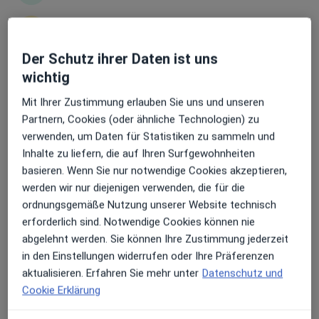
Erhalten Sie Benachrichtigungen
Dr. med. Dr. med. dent. Matthias
Der Schutz ihrer Daten ist uns
Busemann
wichtig
Sehr beliebt: Patient:innen bevorzugen es,
Zahnarzt, Kieferorthopäde
Mit Ihrer Zustimmung erlauben Sie uns und unseren
Arzttermine mit der App zu buchen
56 Bewertungen
Partnern, Cookies (oder ähnliche Technologien) zu
verwenden, um Daten für Statistiken zu sammeln und
Rothenburg 2, Münster
•
Zu Google Maps
Inhalte zu liefern, die auf Ihren Surfgewohnheiten
Praxis Dr.Dr. Matthias Busemann Zahnarzt f. Kieferorthopädie
basieren. Wenn Sie nur notwendige Cookies akzeptieren,
werden wir nur diejenigen verwenden, die für die
Dieser Arzt bzw. diese Ärztin bietet keine Online-Terminbuchung an diesem Standort an.
ordnungsgemäße Nutzung unserer Website technisch
Terminanfrage senden
erforderlich sind. Notwendige Cookies können nie
abgelehnt werden. Sie können Ihre Zustimmung jederzeit
in den Einstellungen widerrufen oder Ihre Präferenzen
aktualisieren. Erfahren Sie mehr unter
Datenschutz und
Cookie Erklärung