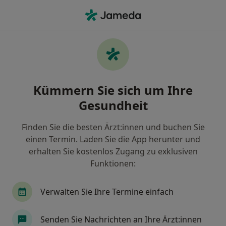
Ha
Obstruktive Schlafapnoe • Münster, Nordrhein-Westfalen
Filter & Sortierung
• 1
Zu Google Map
Obstruktive Schlafapnoe, Münster
Kümmern Sie sich um Ihre
Wie wir die Suchergebnisse sortieren
Gesundheit
Finden Sie die besten Ärzt:innen und buchen Sie
Nach welchem Fachgebiet suchen Sie?
einen Termin. Laden Sie die App herunter und
Zahnarzt
Kieferorthopäde
Zahnmedizinis
erhalten Sie kostenlos Zugang zu exklusiven
Funktionen:
Verwalten Sie Ihre Termine einfach
Senden Sie Nachrichten an Ihre Ärzt:innen