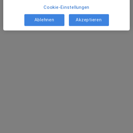
Cookie-Einstellungen
Ablehnen
Akzeptieren
Dr. Andreas van Meegen
·
Mehr
Zahnarzt
48 Bewertungen
Hiltruper Str. 7, Münster
•
Zu Google Maps
Praxis Dr. Andreas van Meegen Zahnarzt für Kieferorthopädie
Dieser Arzt bzw. diese Ärztin bietet keine Online-Terminbuchung an diesem Standort an.
Terminanfrage senden