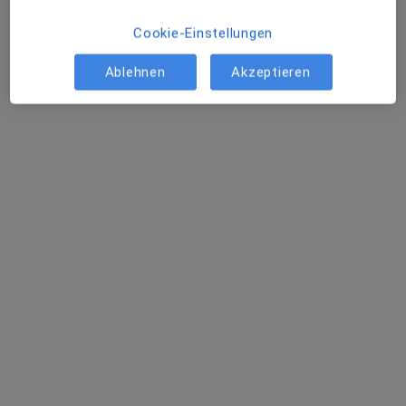
Cookie-Einstellungen
Ablehnen
Akzeptieren
Venus Esmati-Heerlein
·
Mehr
Psychologische Psychotherapeutin
5 Bewertungen
Rathausstr. 49, Stolberg
•
Zu Google Maps
Privatpraxis Anna Rebecca Zech Psycholog. Psychotherapeutin
Dieser Arzt bzw. diese Ärztin bietet keine Online-Terminbuchung an diesem Standort an.
Terminanfrage senden