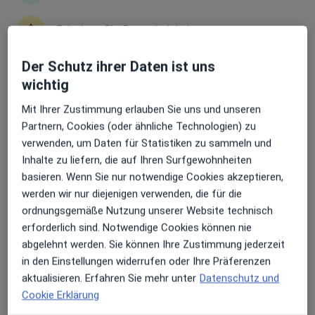
Erhalten Sie Benachrichtigungen
M.Sc. Anna Zech
Der Schutz ihrer Daten ist uns
·
Mehr
Psychologische Psychotherapeutin
wichtig
19 Bewertungen
Sehr beliebt: Patient:innen bevorzugen es,
Arzttermine mit der App zu buchen
Mit Ihrer Zustimmung erlauben Sie uns und unseren
Partnern, Cookies (oder ähnliche Technologien) zu
Adresse
Videosprechstunde
verwenden, um Daten für Statistiken zu sammeln und
Inhalte zu liefern, die auf Ihren Surfgewohnheiten
basieren. Wenn Sie nur notwendige Cookies akzeptieren,
Rathausstr. 49, Stolberg
•
Zu Google Maps
werden wir nur diejenigen verwenden, die für die
Praxis Anna Zech Psycholog. Psychotherapeutin
ordnungsgemäße Nutzung unserer Website technisch
Privatpraxis
erforderlich sind. Notwendige Cookies können nie
Dieser Arzt bzw. diese Ärztin bietet keine Online-Terminbuchung an diesem Standort an.
abgelehnt werden. Sie können Ihre Zustimmung jederzeit
in den Einstellungen widerrufen oder Ihre Präferenzen
Terminanfrage senden
aktualisieren. Erfahren Sie mehr unter
Datenschutz und
Cookie Erklärung