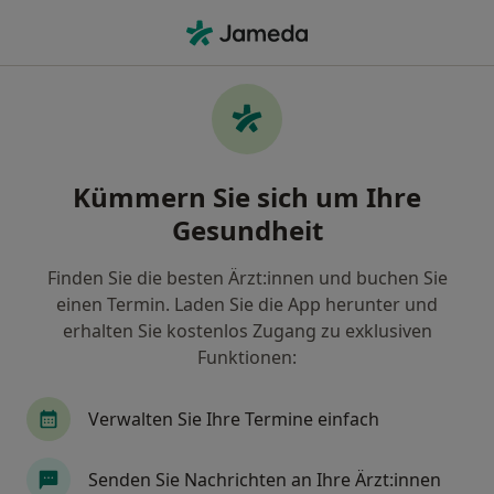
Ha
Panikattacken • Stolberg, Nordrhein-Westfalen
Filter & Sortierung
• 1
Zu Google Map
Panikattacken, Stolberg
Kümmern Sie sich um Ihre
Wie wir die Suchergebnisse sortieren
Gesundheit
Finden Sie die besten Ärzt:innen und buchen Sie
Nach welchem Fachgebiet suchen Sie?
einen Termin. Laden Sie die App herunter und
Psychologischer Psychotherapeut
erhalten Sie kostenlos Zugang zu exklusiven
Funktionen:
Verwalten Sie Ihre Termine einfach
Senden Sie Nachrichten an Ihre Ärzt:innen