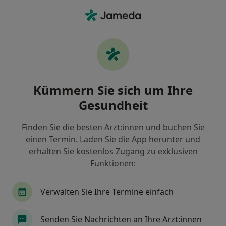
Ha
Pmos Pcos • Berlin, Berlin
Filter & Sortierung
• 1
Zu Google Map
PMOS / PCOS, Berlin
Kümmern Sie sich um Ihre
Wie wir die Suchergebnisse sortieren
Gesundheit
Finden Sie die besten Ärzt:innen und buchen Sie
Nach welchem Fachgebiet suchen Sie?
einen Termin. Laden Sie die App herunter und
Frauenarzt (Gynäkologe)
Heilpraktiker
He
erhalten Sie kostenlos Zugang zu exklusiven
Funktionen:
Verwalten Sie Ihre Termine einfach
Senden Sie Nachrichten an Ihre Ärzt:innen