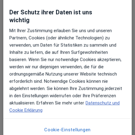
Der Schutz ihrer Daten ist uns
wichtig
Mit Ihrer Zustimmung erlauben Sie uns und unseren
Partnern, Cookies (oder ähnliche Technologien) zu
verwenden, um Daten für Statistiken zu sammeln und
Inhalte zu liefern, die auf Ihren Surfgewohnheiten
basieren. Wenn Sie nur notwendige Cookies akzeptieren,
Dr. med. Johanna Todorovic
werden wir nur diejenigen verwenden, die für die
Frauenärztin (Gynäkologin)
ordnungsgemäße Nutzung unserer Website technisch
17 Bewertungen
erforderlich sind. Notwendige Cookies können nie
abgelehnt werden. Sie können Ihre Zustimmung jederzeit
in den Einstellungen widerrufen oder Ihre Präferenzen
Adresse 1
Adresse 2
Adresse 3
Adresse 4
aktualisieren. Erfahren Sie mehr unter
Datenschutz und
Cookie Erklärung
Bundesplatz 3, Berlin
•
Zu Google Maps
Spiralen Praxis - Frauenmedizin am Bundesplatz
Cookie-Einstellungen