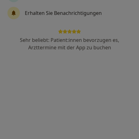
Erhalten Sie Benachrichtigungen
Manuela Maria Höliner-Kappes
·
Mehr
Heilpraktikerin
44 Bewertungen
Sehr beliebt: Patient:innen bevorzugen es,
Arzttermine mit der App zu buchen
Adresse
Videosprechstunde
Zu Google
Kasernenstr. 24, Radolfzell am Bodensee
•
Maps
Praxis Manuela Höliner-Kappes Heilpraktikerin
Privatpraxis
Dieser Arzt bzw. diese Ärztin bietet keine Online-Terminbuchung an diesem Standort an.
Terminanfrage senden