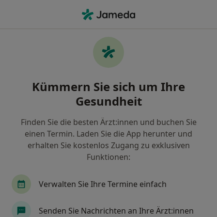
Ha
Reizdarm • Radolfzell am Bodensee, Baden-Württemberg
Filter & Sortierung
• 1
Zu Google Map
Reizdarm, Radolfzell am Bodensee
Kümmern Sie sich um Ihre
Wie wir die Suchergebnisse sortieren
Gesundheit
Finden Sie die besten Ärzt:innen und buchen Sie
Nach welchem Fachgebiet suchen Sie?
einen Termin. Laden Sie die App herunter und
Heilpraktiker
Psychosomatiker
Homöopa
erhalten Sie kostenlos Zugang zu exklusiven
Funktionen:
Verwalten Sie Ihre Termine einfach
Senden Sie Nachrichten an Ihre Ärzt:innen