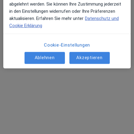
Terminanfrage senden
abgelehnt werden. Sie können Ihre Zustimmung jederzeit
in den Einstellungen widerrufen oder Ihre Präferenzen
aktualisieren. Erfahren Sie mehr unter
Datenschutz und
Cookie Erklärung
Cookie-Einstellungen
Ablehnen
Akzeptieren
Maria Margarita
·
Mehr
Heilpraktikerin
Zu Google
Untere Schloßhalde 31, Bodman-Ludwigshafen
•
Maps
Praxis Maria Margarita Heilpraktikerin
Dieser Arzt bzw. diese Ärztin bietet keine Online-Terminbuchung an diesem Standort an.
Terminanfrage senden