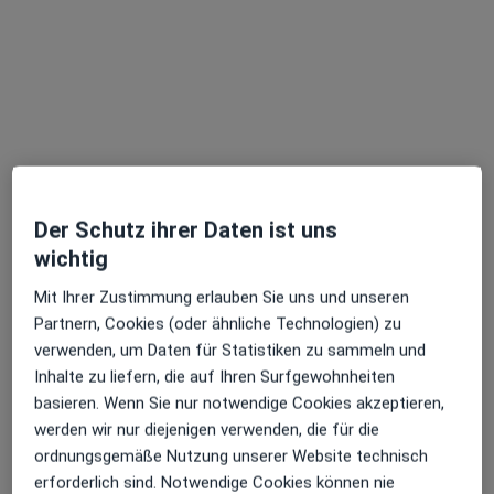
Andrea Grundler
Der Schutz ihrer Daten ist uns
Homöopathin, Heilpraktikerin, Naturheilverfahren
wichtig
25 Bewertungen
Mit Ihrer Zustimmung erlauben Sie uns und unseren
Partnern, Cookies (oder ähnliche Technologien) zu
Zu Google
Lärchenweg 15, Radolfzell am Bodensee
•
verwenden, um Daten für Statistiken zu sammeln und
Maps
Inhalte zu liefern, die auf Ihren Surfgewohnheiten
Praxis für Naturheilverfahren Andrea Grundler Heilpraktikerin
basieren. Wenn Sie nur notwendige Cookies akzeptieren,
Privatpraxis
werden wir nur diejenigen verwenden, die für die
Dieser Arzt bzw. diese Ärztin bietet keine Online-Terminbuchung an diesem Standort an.
ordnungsgemäße Nutzung unserer Website technisch
erforderlich sind. Notwendige Cookies können nie