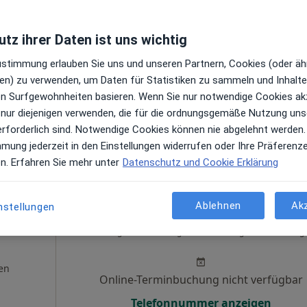
n
Online-Terminbuchung nicht verfügbar
tz ihrer Daten ist uns wichtig
Terminanfrage senden
Zustimmung erlauben Sie uns und unseren Partnern, Cookies (oder äh
en) zu verwenden, um Daten für Statistiken zu sammeln und Inhalte 
ren Surfgewohnheiten basieren. Wenn Sie nur notwendige Cookies ak
 nur diejenigen verwenden, die für die ordnungsgemäße Nutzung uns
erforderlich sind. Notwendige Cookies können nie abgelehnt werden.
mmung jederzeit in den Einstellungen widerrufen oder Ihre Präferenz
en. Erfahren Sie mehr unter
Datenschutz und Cookie Erklärung
Ablehnen
Ak
nstellungen
Heute
Morgen
Mo,
Di,
8 Aug
9 Aug
10 Aug
11 Aug
en
Online-Terminbuchung nicht verfügbar
Telefonnummer anzeigen