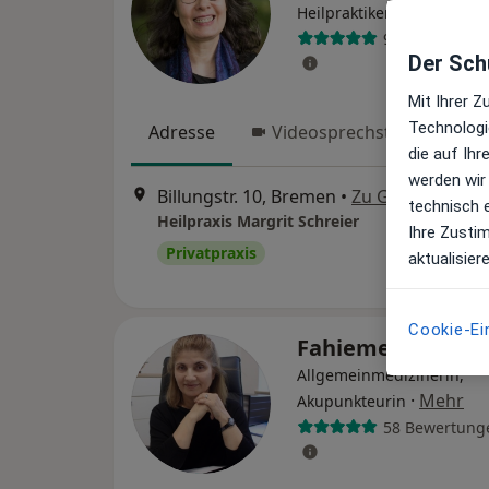
·
Mehr
Heilpraktikerin
9 Bewertunge
Der Schu
Mit Ihrer 
Technologi
Adresse
Videosprechstunde
die auf Ih
werden wir
Billungstr. 10, Bremen
•
Zu Google Maps
technisch 
Heilpraxis Margrit Schreier
Ihre Zusti
Privatpraxis
aktualisier
Cookie-Ei
Fahieme Zare
Allgemeinmedizinerin,
·
Mehr
Akupunkteurin
58 Bewertung