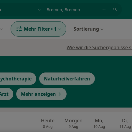
et, Erkrankung, Name
z.B. Berlin
Mehr Filter
•
1
Sortierung
Wie wir die Suchergebnisse s
Psychotherapie
Naturheilverfahren
Arzt
Mehr anzeigen
Heute
Morgen
Mo,
Di,
8 Aug
9 Aug
10 Aug
11 Aug