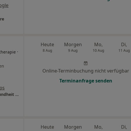
ogle
re
Heute
Morgen
Mo,
Di,
8 Aug
9 Aug
10 Aug
11 Aug
·
therapie
en
Online-Terminbuchung nicht verfügbar
Terminanfrage senden
ps
Praxis Birgit Behnke Beraterin für Darmgesundheit (IHK), Ernährungsberatung
Heute
Morgen
Mo,
Di,