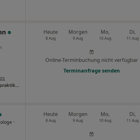
nn
Heute
Morgen
Mo,
Di,
8 Aug
9 Aug
10 Aug
11 Aug
n
Online-Terminbuchung nicht verfügbar
Terminanfrage senden
ps
Praxis unterm Reet Annette Nesemann Heilpraktikerin
Heute
Morgen
Mo,
Di,
8 Aug
9 Aug
10 Aug
11 Aug
·
iologe