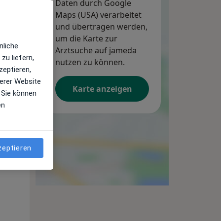
Daten durch Google
Maps (USA) verarbeitet
und übertragen werden,
um die Karte zur
nliche
Arztsuche auf jameda
zu liefern,
nutzen zu können.
zeptieren,
erer Website
Karte anzeigen
 Sie können
en
zeptieren
Mi,
Do,
Fr,
12 Aug
13 Aug
14 Aug