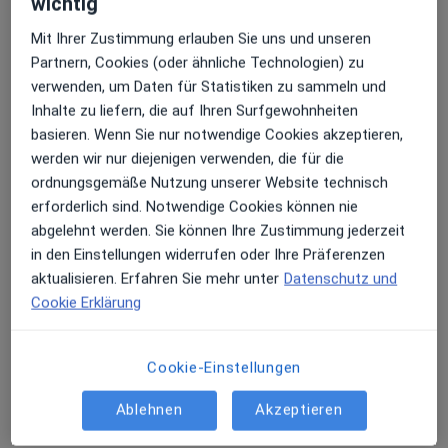
wichtig
Mit Ihrer Zustimmung erlauben Sie uns und unseren
Orthopädie Zentrum Isartal
Partnern, Cookies (oder ähnliche Technologien) zu
verwenden, um Daten für Statistiken zu sammeln und
Gemeinschaftspraxis
4 Bewertungen
Inhalte zu liefern, die auf Ihren Surfgewohnheiten
basieren. Wenn Sie nur notwendige Cookies akzeptieren,
werden wir nur diejenigen verwenden, die für die
Moraltpark 1 e, Bad Tölz
•
Zu Google Maps
ordnungsgemäße Nutzung unserer Website technisch
Orthopädie Zentrum Isartal
erforderlich sind. Notwendige Cookies können nie
Keine Online-Terminbuchung über jameda verfügbar
abgelehnt werden. Sie können Ihre Zustimmung jederzeit
in den Einstellungen widerrufen oder Ihre Präferenzen
Profil anzeigen
aktualisieren. Erfahren Sie mehr unter
Datenschutz und
Cookie Erklärung
Cookie-Einstellungen
Ablehnen
Akzeptieren