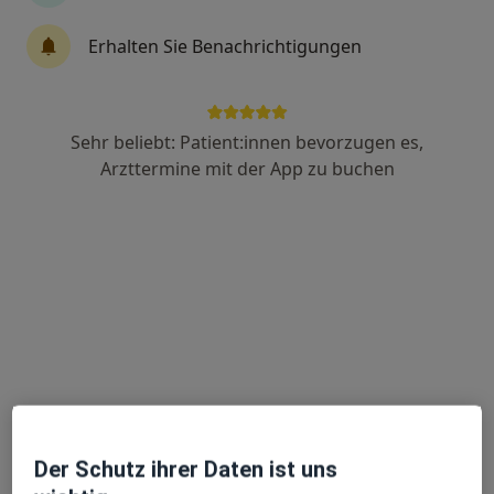
Erhalten Sie Benachrichtigungen
Rea Demenat von Behr
·
Mehr
Heilpraktikerin
14 Bewertungen
Sehr beliebt: Patient:innen bevorzugen es,
Arzttermine mit der App zu buchen
Am Schlichtfeld 6, Münsing
•
Zu Google Maps
Praxis für Naturheilverfahren Rea Demenat von Behr Heilpraktikerin
Dieser Arzt bzw. diese Ärztin bietet keine Online-Terminbuchung an diesem Standort an.
Terminanfrage senden
Der Schutz ihrer Daten ist uns