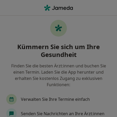
Ha
Rheuma • Geretsried, Bayern
Filter & Sortierung
• 1
Zu Google Map
Rheuma, Geretsried
Kümmern Sie sich um Ihre
Wie wir die Suchergebnisse sortieren
Gesundheit
Finden Sie die besten Ärzt:innen und buchen Sie
Nach welchem Fachgebiet suchen Sie?
einen Termin. Laden Sie die App herunter und
Orthopäde & Unfallchirurg
Orthopäde
Al
erhalten Sie kostenlos Zugang zu exklusiven
Funktionen:
Verwalten Sie Ihre Termine einfach
Senden Sie Nachrichten an Ihre Ärzt:innen