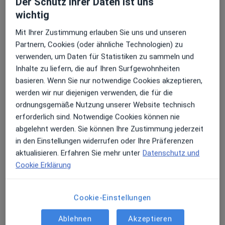
Der Schutz ihrer Daten ist uns
wichtig
Mit Ihrer Zustimmung erlauben Sie uns und unseren
Partnern, Cookies (oder ähnliche Technologien) zu
verwenden, um Daten für Statistiken zu sammeln und
Inhalte zu liefern, die auf Ihren Surfgewohnheiten
Anzeige
basieren. Wenn Sie nur notwendige Cookies akzeptieren,
Dr. Hüseyin Senyurt
werden wir nur diejenigen verwenden, die für die
Orthopäde & Unfallchirurg, Wirbelsäulenchirurg, Spezieller
ordnungsgemäße Nutzung unserer Website technisch
·
Mehr
Unfallchirurg
erforderlich sind. Notwendige Cookies können nie
361 Bewertungen
abgelehnt werden. Sie können Ihre Zustimmung jederzeit
in den Einstellungen widerrufen oder Ihre Präferenzen
aktualisieren. Erfahren Sie mehr unter
Datenschutz und
Adresse
Videosprechstunde
Cookie Erklärung
Reichsstr. 59, Düsseldorf
•
Zu Google Maps
Cookie-Einstellungen
Clinic Bel Etage im Pradus Medical Center
Dieser Arzt bzw. diese Ärztin bietet keine Online-Terminbuchung an diesem Standort an.
Ablehnen
Akzeptieren