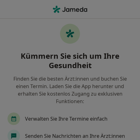
Ha
Rückenschmerzen • Mettmann, Nordrhein-Westfalen
Filter & Sortierung
• 1
Zu Google Map
Rückenschmerzen, Mettmann
Kümmern Sie sich um Ihre
Wie wir die Suchergebnisse sortieren
Gesundheit
Finden Sie die besten Ärzt:innen und buchen Sie
Nach welchem Fachgebiet suchen Sie?
einen Termin. Laden Sie die App herunter und
Heilpraktiker
Physiotherapeut
Neurolog
erhalten Sie kostenlos Zugang zu exklusiven
Funktionen:
Verwalten Sie Ihre Termine einfach
Senden Sie Nachrichten an Ihre Ärzt:innen