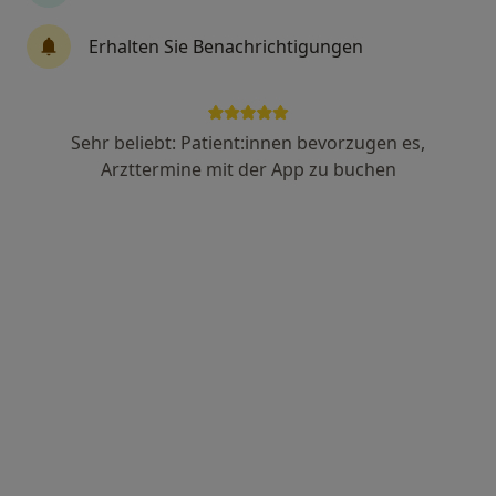
Erhalten Sie Benachrichtigungen
Anzeige
Carmen Sindelar
Sehr beliebt: Patient:innen bevorzugen es,
·
Mehr
Heilpraktikerin, Chronische Erkrankungen
Arzttermine mit der App zu buchen
97 Bewertungen
Erftstraße 7, Kaarst
•
Zu Google Maps
Naturheilpraxis Carmen Sindelar
Privatpraxis
Dieser Arzt bzw. diese Ärztin bietet keine Online-Terminbuchung an diesem Standort an.
Terminanfrage senden