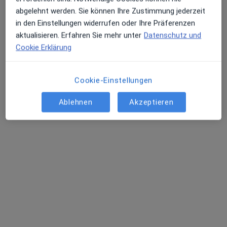
Über uns
abgelehnt werden. Sie können Ihre Zustimmung jederzeit
Kontakt
Erhalten Sie Benachrichtigungen
in den Einstellungen widerrufen oder Ihre Präferenzen
Stellenangebote
Wir stellen ein!
aktualisieren. Erfahren Sie mehr unter
Datenschutz und
Allgemeine Geschäftsbedingungen
Cookie Erklärung
Partner
Presse
Sehr beliebt: Patient:innen bevorzugen es,
Wie funktioniert die Jameda Suche?
Arzttermine mit der App zu buchen
Cookie-Einstellungen
Impressum
Barrierefreiheit
Ablehnen
Akzeptieren
Für Patienten
Ärzte und Heilberufler
Gesundheitseinrichtungen
Frag einen Arzt
Häufig gesuchte Behandlungen
Erkrankungen
FAQ
Jameda App
Experten-Ratgeber