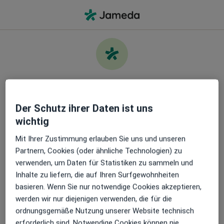
Ha
Wonach suchen Sie?
Kümmern Sie sich um Ihre
Gesundheit
Infos
Fragen & Antworten
Der Schutz ihrer Daten ist uns
wichtig
Finden Sie die besten Ärzt:innen und buchen Sie
einen Termin. Laden Sie die App herunter und
Mit Ihrer Zustimmung erlauben Sie uns und unseren
erhalten Sie kostenlos Zugang zu exklusiven
Partnern, Cookies (oder ähnliche Technologien) zu
Funktionen:
verwenden, um Daten für Statistiken zu sammeln und
Inhalte zu liefern, die auf Ihren Surfgewohnheiten
Leistung
basieren. Wenn Sie nur notwendige Cookies akzeptieren,
Verwalten Sie Ihre Termine einfach
werden wir nur diejenigen verwenden, die für die
Datenschutzerklärung
ordnungsgemäße Nutzung unserer Website technisch
Datenschutzinformation für gelistete Behandler
Senden Sie Nachrichten an Ihre Ärzt:innen
erforderlich sind. Notwendige Cookies können nie