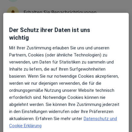
Erhalten Sie Benachrichtigungen
Cornelia Holtschke
Der Schutz ihrer Daten ist uns
·
Mehr
Heilpraktikerin, Physiotherapeutin
wichtig
34 Bewertungen
Sehr beliebt: Patient:innen bevorzugen es,
Arzttermine mit der App zu buchen
Mit Ihrer Zustimmung erlauben Sie uns und unseren
Im Thal 8, Penzberg
•
Zu Google Maps
Partnern, Cookies (oder ähnliche Technologien) zu
Saneum Cornelia Holtschke Osteopathin und Heilpraktikerin
verwenden, um Daten für Statistiken zu sammeln und
Inhalte zu liefern, die auf Ihren Surfgewohnheiten
Privatpraxis
basieren. Wenn Sie nur notwendige Cookies akzeptieren,
Dieser Arzt bzw. diese Ärztin bietet keine Online-Terminbuchung an diesem Standort an.
werden wir nur diejenigen verwenden, die für die
ordnungsgemäße Nutzung unserer Website technisch
Terminanfrage senden
erforderlich sind. Notwendige Cookies können nie
abgelehnt werden. Sie können Ihre Zustimmung jederzeit
in den Einstellungen widerrufen oder Ihre Präferenzen
aktualisieren. Erfahren Sie mehr unter
Datenschutz und
Cookie Erklärung