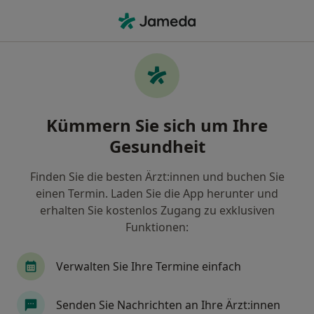
Ha
Schlaflosigkeit • Penzberg, Bayern
Filter & Sortierung
• 1
Zu Google Map
Schlaflosigkeit, Penzberg
Kümmern Sie sich um Ihre
Wie wir die Suchergebnisse sortieren
Gesundheit
Finden Sie die besten Ärzt:innen und buchen Sie
Nach welchem Fachgebiet suchen Sie?
einen Termin. Laden Sie die App herunter und
Physiotherapeut
Darmzentrum
Chronisc
erhalten Sie kostenlos Zugang zu exklusiven
Funktionen:
Verwalten Sie Ihre Termine einfach
Senden Sie Nachrichten an Ihre Ärzt:innen