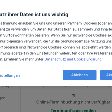
en
Online-Terminbuchung nicht verfügbar
tz ihrer Daten ist uns wichtig
Terminanfrage senden
Zustimmung erlauben Sie uns und unseren Partnern, Cookies (oder äh
en) zu verwenden, um Daten für Statistiken zu sammeln und Inhalte 
ren Surfgewohnheiten basieren. Wenn Sie nur notwendige Cookies ak
 nur diejenigen verwenden, die für die ordnungsgemäße Nutzung uns
ogle
erforderlich sind. Notwendige Cookies können nie abgelehnt werden.
mmung jederzeit in den Einstellungen widerrufen oder Ihre Präferenz
Dr. Thomas Graf - 3P Praxis für Psychotherapie und Personal Coaching Heilpraktiker für Psychotherapie
en. Erfahren Sie mehr unter
Datenschutz und Cookie Erklärung
Ablehnen
Ak
nstellungen
Heute
Morgen
Sa,
So,
6 Aug
7 Aug
8 Aug
9 Aug
·
therapie
gen
Online-Terminbuchung nicht verfügbar
Terminanfrage senden