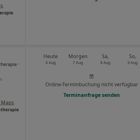
ps
erapie
Heute
Morgen
Sa,
So,
6 Aug
7 Aug
8 Aug
9 Aug
·
therapie
n
Online-Terminbuchung nicht verfügbar
Terminanfrage senden
e Maps
otherapie