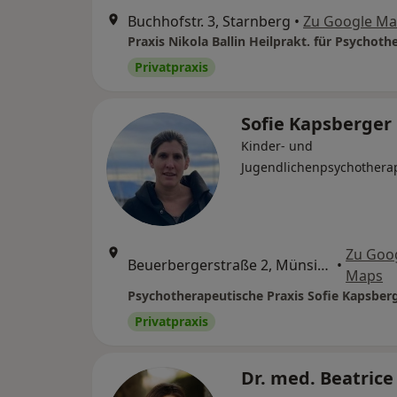
Buchhofstr. 3, Starnberg
•
Zu Google M
Praxis Nikola Ballin Heilprakt. für Psychoth
Privatpraxis
Sofie Kapsberger
Kinder- und
Jugendlichenpsychothera
Zu Goo
Beuerbergerstraße 2, Münsing
•
Maps
Psychotherapeutische Praxis Sofie Kapsber
Privatpraxis
Dr. med. Beatrice