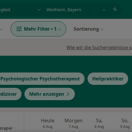
et, Erkrankung, Name
z.B. Berlin
Mehr Filter
•
1
Sortierung
Wie wir die Suchergebnisse s
Psychologischer Psychotherapeut
Heilpraktiker
diziner
Mehr anzeigen
Heute
Morgen
Sa,
So,
6 Aug
7 Aug
8 Aug
9 Aug
·
herapie