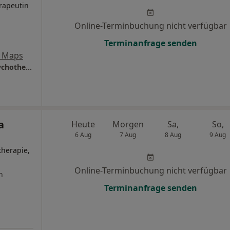
rapeutin
Online-Terminbuchung nicht verfügbar
Terminanfrage senden
e Maps
Privatpraxis Eva Schmudlach Psycholog. Psychotherapeutin
a
Heute
Morgen
Sa,
So,
6 Aug
7 Aug
8 Aug
9 Aug
therapie,
Online-Terminbuchung nicht verfügbar
n
Terminanfrage senden