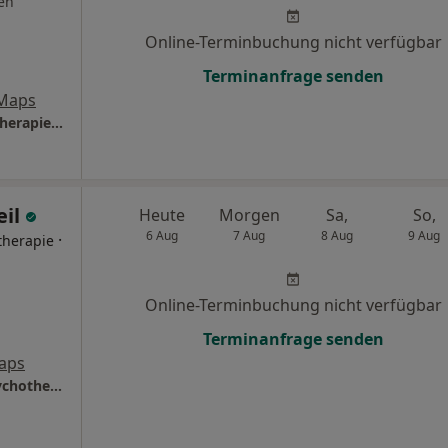
en
Online-Terminbuchung nicht verfügbar
Terminanfrage senden
 Maps
Praxis Cornelia Fuchs Heilprakt. für Psychotherapie c/o Praxis Fölsch-Rau
eil
Heute
Morgen
Sa,
So,
6 Aug
7 Aug
8 Aug
9 Aug
·
therapie
Online-Terminbuchung nicht verfügbar
Terminanfrage senden
aps
Praxis Jutta Kiesl-Klingbeil Heilprakt. für Psychotherapie