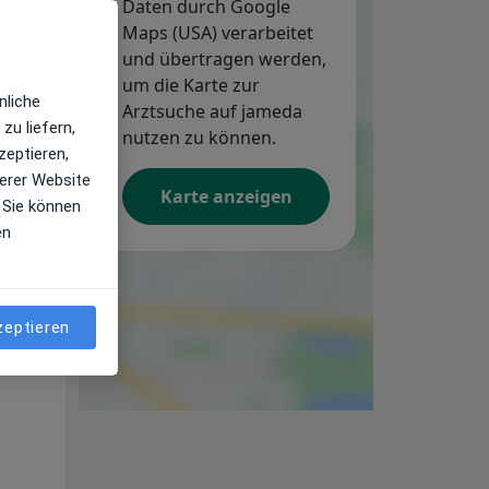
Daten durch Google
Maps (USA) verarbeitet
und übertragen werden,
um die Karte zur
nliche
Arztsuche auf jameda
zu liefern,
nutzen zu können.
zeptieren,
erer Website
Karte anzeigen
 Sie können
en
zeptieren
Mo,
Di,
Mi,
10 Aug
11 Aug
12 Aug