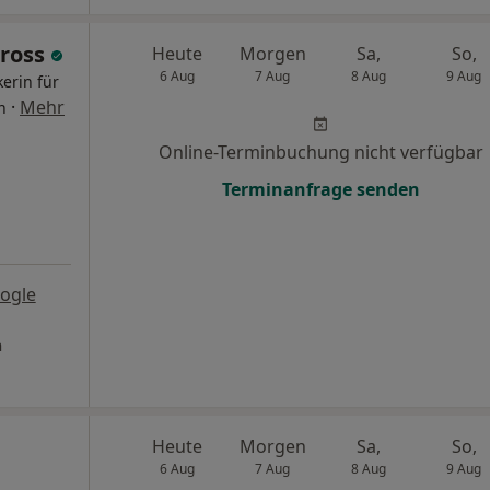
Gross
Heute
Morgen
Sa,
So,
6 Aug
7 Aug
8 Aug
9 Aug
kerin für
·
Mehr
n
Online-Terminbuchung nicht verfügbar
Terminanfrage senden
ogle
n
Heute
Morgen
Sa,
So,
6 Aug
7 Aug
8 Aug
9 Aug