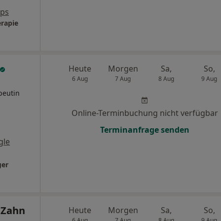
aps
erapie
Heute
Morgen
Sa,
So,
6 Aug
7 Aug
8 Aug
9 Aug
peutin
Online-Terminbuchung nicht verfügbar
Terminanfrage senden
gle
ger
 Zahn
Heute
Morgen
Sa,
So,
6 Aug
7 Aug
8 Aug
9 Aug