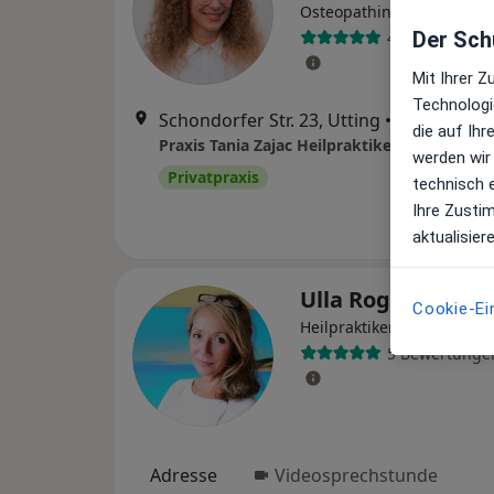
·
Mehr
Osteopathin
Der Schu
46 Bewertung
Mit Ihrer 
Technologi
Schondorfer Str. 23, Utting
•
Zu Google 
die auf Ih
Praxis Tania Zajac Heilpraktikerin
werden wir
Privatpraxis
technisch 
Ihre Zusti
aktualisier
Ulla Rogge-Schöll
Cookie-Ei
·
Mehr
Heilpraktikerin
5 Bewertunge
Adresse
Videosprechstunde