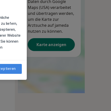
Daten durch Google
Maps (USA) verarbeitet
und übertragen werden,
nliche
um die Karte zur
zu liefern,
Arztsuche auf jameda
zeptieren,
nutzen zu können.
erer Website
 Sie können
Karte anzeigen
en
Mo,
Di,
Mi,
zeptieren
10 Aug
11 Aug
12 Aug