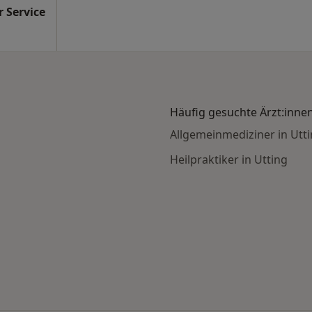
 Service
Häufig gesuchte Ärzt:inne
Allgemeinmediziner in Utt
Heilpraktiker in Utting
gen nach Stadt