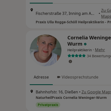
Zu G
Fischerstraße 37, Inning am Ammersee
•
Map
Cornelia Weninge
Wurm
·
Mehr
Heilpraktikerin
34 Bewertung
Adresse
Videosprechstunde
Bahnhofstr. 16, Dießen
•
Zu Google Map
NaturheilPraxis Cornelia Weninger-Wurm
Privatpraxis