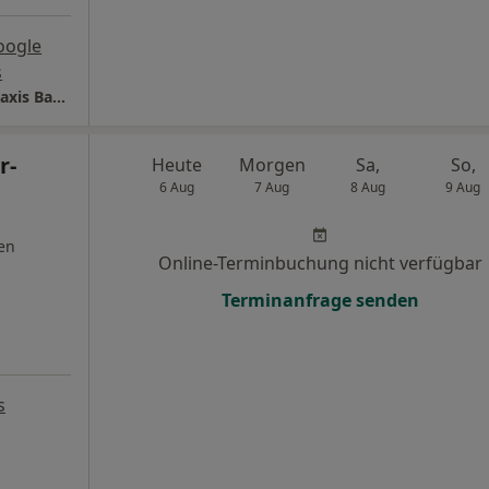
oogle
s
Praxis Ulla Rogge-Schöll Heilpraktikerin - Praxis Bachern/Inning
r-
Heute
Morgen
Sa,
So,
6 Aug
7 Aug
8 Aug
9 Aug
en
Online-Terminbuchung nicht verfügbar
Terminanfrage senden
s