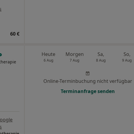
s
60 €
Heute
Morgen
Sa,
So,
6 Aug
7 Aug
8 Aug
9 Aug
therapie
Online-Terminbuchung nicht verfügbar
Terminanfrage senden
oogle
s
hotherapie