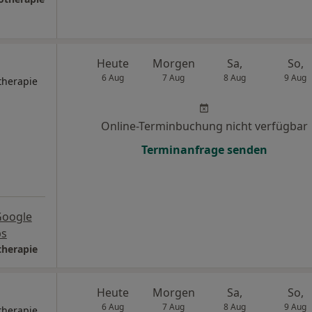
Heute
Morgen
Sa,
So,
6 Aug
7 Aug
8 Aug
9 Aug
therapie
Online-Terminbuchung nicht verfügbar
Terminanfrage senden
Google
s
therapie
Heute
Morgen
Sa,
So,
6 Aug
7 Aug
8 Aug
9 Aug
therapie