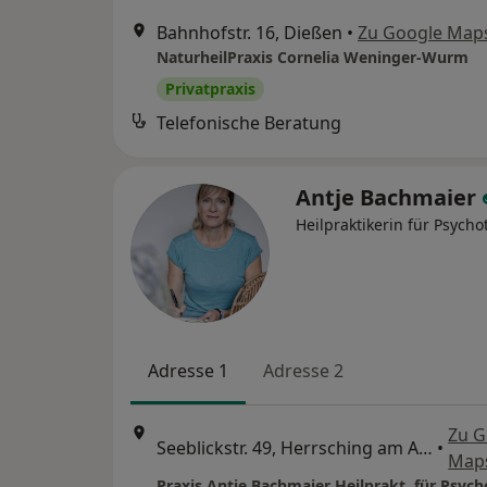
Bahnhofstr. 16, Dießen
•
Zu Google Map
NaturheilPraxis Cornelia Weninger-Wurm
Privatpraxis
Telefonische Beratung
Antje Bachmaier
Heilpraktikerin für Psycho
Adresse 1
Adresse 2
Zu G
Seeblickstr. 49, Herrsching am Ammersee
•
Map
Praxis Antje Bachmaier Heilprakt. für Psyc