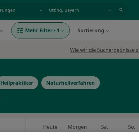
et, Erkrankung, Name
z.B. Berlin
Mehr Filter
•
1
Sortierung
Wie wir die Suchergebnisse s
Heilpraktiker
Naturheilverfahren
Heute
Morgen
Sa,
So,
6 Aug
7 Aug
8 Aug
9 Aug
verfahren,