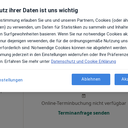
tz ihrer Daten ist uns wichtig
en
Online-Terminbuchung nicht verfügbar
Zustimmung erlauben Sie uns und unseren Partnern, Cookies (oder äh
Terminanfrage senden
en) zu verwenden, um Daten für Statistiken zu sammeln und Inhalte 
Maps
ren Surfgewohnheiten basieren. Wenn Sie nur notwendige Cookies ak
 nur diejenigen verwenden, die für die ordnungsgemäße Nutzung uns
erforderlich sind. Notwendige Cookies können nie abgelehnt werden.
mmung jederzeit in den Einstellungen widerrufen oder Ihre Präferenz
en. Erfahren Sie mehr unter
Datenschutz und Cookie Erklärung
Heute
Morgen
Sa,
So,
Ablehnen
Ak
nstellungen
6 Aug
7 Aug
8 Aug
9 Aug
n
Online-Terminbuchung nicht verfügbar
Terminanfrage senden