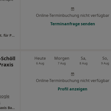
Online-Terminbuchung nicht verfügbar
Terminanfrage senden
Heilpraxis Ammersee Sabine Grote Heilprakt. für Psychotherapie
-Schöll
Heute
Morgen
Sa,
So,
Praxis
6 Aug
7 Aug
8 Aug
9 Aug
Online-Terminbuchung nicht verfügbar
Profil anzeigen
oogle
s
Praxis Ulla Rogge-Schöll Heilpraktikerin - Praxis Bachern/Inning