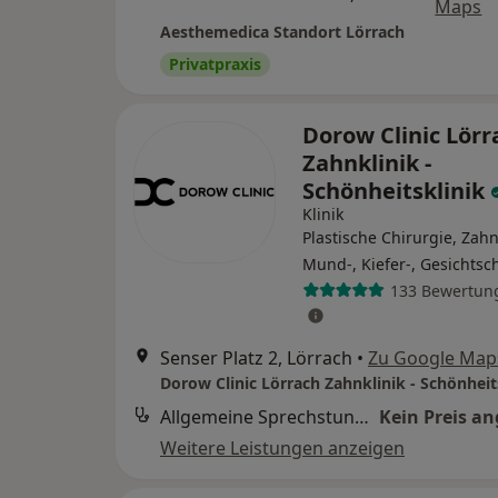
Maps
Aesthemedica Standort Lörrach
Privatpraxis
Dorow Clinic Lörr
Zahnklinik -
Schönheitsklinik
Klinik
Plastische Chirurgie, Zahn
Mund-, Kiefer-, Gesichtsc
133 Bewertun
Senser Platz 2, Lörrach
•
Zu Google Map
Dorow Clinic Lörrach Zahnklinik - Schönheit
Allgemeine Sprechstunde
Kein Preis a
Weitere Leistungen anzeigen