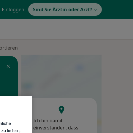
Einloggen
Sind Sie Ärztin oder Arzt?
ortieren
Ich bin damit
Di,
Mi,
Do,
nliche
einverstanden, dass
11 Aug
12 Aug
13 Aug
zu liefern,