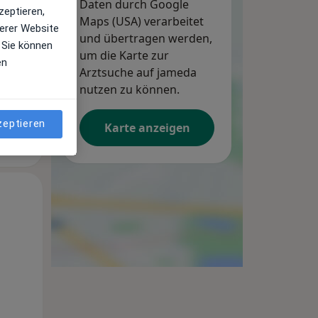
Daten durch Google
zeptieren,
Maps (USA) verarbeitet
erer Website
und übertragen werden,
 Sie können
um die Karte zur
en
Arztsuche auf jameda
nutzen zu können.
zeptieren
Karte anzeigen
Di,
Mi,
Do,
11 Aug
12 Aug
13 Aug