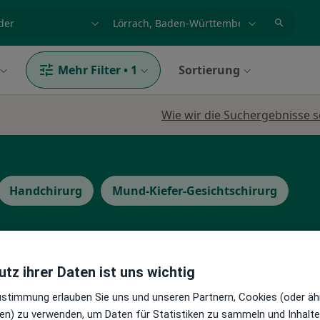
et, Erkrankung, Name
z.B. Berlin
Mehr Filter
•
1
Sortierung
Wie wir die Suchergebnisse s
Handchirurg
Mund-Kiefer-Gesichtschirurg
tz ihrer Daten ist uns wichtig
lash
Heute
Morgen
So,
Mo,
Zustimmung erlauben Sie uns und unseren Partnern, Cookies (oder äh
7 Aug
8 Aug
9 Aug
10 Aug
 Chirurg,
en) zu verwenden, um Daten für Statistiken zu sammeln und Inhalte 