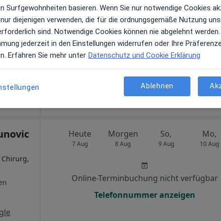
ren Surfgewohnheiten basieren. Wenn Sie nur notwendige Cookies ak
en
 nur diejenigen verwenden, die für die ordnungsgemäße Nutzung uns
Online-Terminbuchung nicht verfügbar
erforderlich sind. Notwendige Cookies können nie abgelehnt werden.
Terminanfrage senden
mmung jederzeit in den Einstellungen widerrufen oder Ihre Präferenz
gle
en. Erfahren Sie mehr unter
Datenschutz und Cookie Erklärung
Ablehnen
Ak
nstellungen
munovic
Heute
Morgen
So,
Mo,
7 Aug
8 Aug
9 Aug
10 Aug
 Chirurg,
Online-Terminbuchung nicht verfügbar
en
Telefonnummer anzeigen
gle