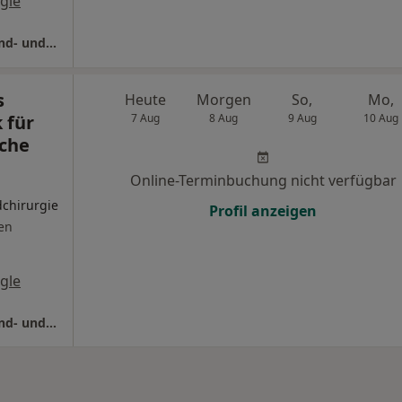
gle
Kreiskrankenhaus Schopfheim Klinik für Hand- und Plastische Chirurgie
s
Heute
Morgen
So,
Mo,
 für
7 Aug
8 Aug
9 Aug
10 Aug
sche
Online-Terminbuchung nicht verfügbar
dchirurgie
Profil anzeigen
en
gle
Kreiskrankenhaus Schopfheim Klinik für Hand- und Plastische Chirurgie