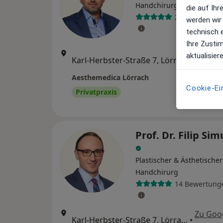
Handchirurg
die auf Ih
24 Bewertung
werden wir
technisch 
Ihre Zusti
Zu Goo
aktualisier
Karl-Herbster-Straße 7, Lörrach
•
Maps
Aesthemedica Lörrach
Cookie-Ei
Privatpraxis
Prof. Dr. Filip Si
Plastischer & Ästhetischer
Handchirurg
14 Bewertung
Zu Goo
Karl-Herbster-Straße 7, Lörrach
•