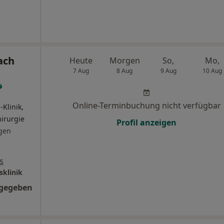
ach
Heute
Morgen
So,
Mo,
7 Aug
8 Aug
9 Aug
10 Aug
Online-Terminbuchung nicht verfügbar
-Klinik,
hirurgie
Profil anzeigen
gen
s
sklinik
ngegeben