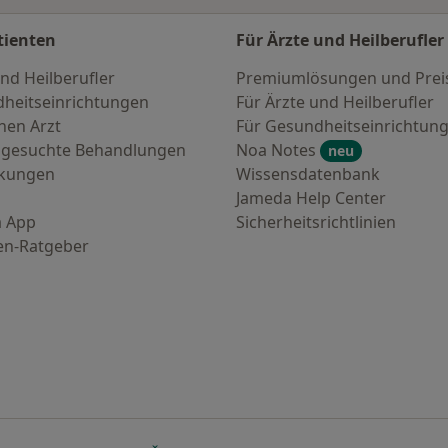
tienten
Für Ärzte und Heilberufler
nd Heilberufler
Premiumlösungen und Prei
heitseinrichtungen
Für Ärzte und Heilberufler
nen Arzt
Für Gesundheitseinrichtun
 gesuchte Behandlungen
Noa Notes
neu
nkungen
Wissensdatenbank
Jameda Help Center
 App
Sicherheitsrichtlinien
en-Ratgeber