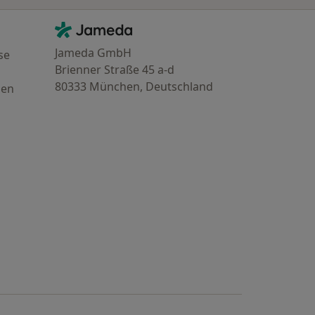
Kontakt
Jameda - Startseite
Jameda GmbH
se
Brienner Straße 45 a-d
80333 München, Deutschland
gen