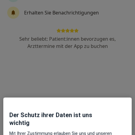
Erhalten Sie Benachrichtigungen
Dr. med. Tim Johannes Krause
Psychiater
Sehr beliebt: Patient:innen bevorzugen es,
Julius-Kühn-Str. 7, Halle
•
Zu Google Maps
Arzttermine mit der App zu buchen
Universitätsklinikum Halle Klinik und Poliklinik f. Psychiatrie und Psychosomatik
Dieser Arzt bzw. diese Ärztin bietet keine Online-Terminbuchung an diesem Standort an.
Terminanfrage senden
Der Schutz ihrer Daten ist uns
wichtig
Mit Ihrer Zustimmung erlauben Sie uns und unseren