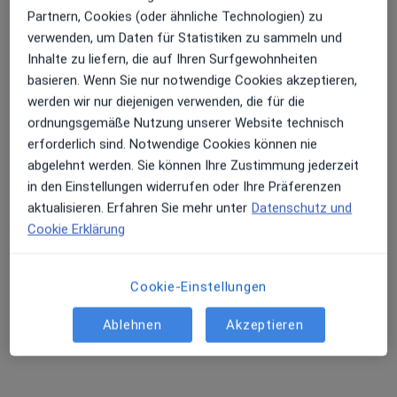
Ali Al-Nono
Partnern, Cookies (oder ähnliche Technologien) zu
Allgemeinmediziner
verwenden, um Daten für Statistiken zu sammeln und
Inhalte zu liefern, die auf Ihren Surfgewohnheiten
Adresse 1
Adresse 2
basieren. Wenn Sie nur notwendige Cookies akzeptieren,
werden wir nur diejenigen verwenden, die für die
ordnungsgemäße Nutzung unserer Website technisch
Rinnbahnring 6, Halle
•
Zu Google Maps
erforderlich sind. Notwendige Cookies können nie
Hausarztpraxis Al-Nono
abgelehnt werden. Sie können Ihre Zustimmung jederzeit
Dieser Arzt bzw. diese Ärztin bietet keine Online-Terminbuchung an diesem Standort an.
in den Einstellungen widerrufen oder Ihre Präferenzen
aktualisieren. Erfahren Sie mehr unter
Datenschutz und
Terminanfrage senden
Cookie Erklärung
Cookie-Einstellungen
Ablehnen
Akzeptieren