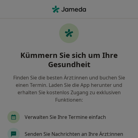
Ha
Schwindel • Halle, Sachsen-Anhalt
Filter & Sortierung
• 1
Zu Google Map
Schwindel, Halle
Kümmern Sie sich um Ihre
Wie wir die Suchergebnisse sortieren
Gesundheit
Finden Sie die besten Ärzt:innen und buchen Sie
Nach welchem Fachgebiet suchen Sie?
einen Termin. Laden Sie die App herunter und
Allgemeinmediziner
Psychiater
Poliklinik
erhalten Sie kostenlos Zugang zu exklusiven
Funktionen:
Verwalten Sie Ihre Termine einfach
Senden Sie Nachrichten an Ihre Ärzt:innen