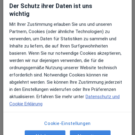
Der Schutz ihrer Daten ist uns
Erhalten Sie Benachrichtigungen
wichtig
Dr. med. dent. M.Sc. Maximilian Konz
Mit Ihrer Zustimmung erlauben Sie uns und unseren
·
Mehr
Zahnarzt
Partnern, Cookies (oder ähnliche Technologien) zu
56 Bewertungen
Sehr beliebt: Patient:innen bevorzugen es,
verwenden, um Daten für Statistiken zu sammeln und
Arzttermine mit der App zu buchen
Inhalte zu liefern, die auf Ihren Surfgewohnheiten
basieren. Wenn Sie nur notwendige Cookies akzeptieren,
Einsteinstr. 14, Unterschleißheim
•
Zu Google Maps
werden wir nur diejenigen verwenden, die für die
Zahnärzte und Implantatzentrum MVZ GmbH Unterschleißheim
ordnungsgemäße Nutzung unserer Website technisch
Dieser Arzt bzw. diese Ärztin bietet keine Online-Terminbuchung an diesem Standort an.
erforderlich sind. Notwendige Cookies können nie
abgelehnt werden. Sie können Ihre Zustimmung jederzeit
Terminanfrage senden
in den Einstellungen widerrufen oder Ihre Präferenzen
aktualisieren. Erfahren Sie mehr unter
Datenschutz und
Cookie Erklärung
Cookie-Einstellungen