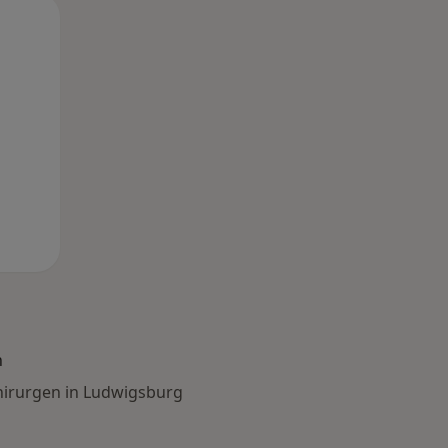
Do,
Fr,
Sa,
13 Aug
14 Aug
15 Aug
n
Chirurgen in Ludwigsburg