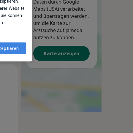
Daten durch Google
zeptieren,
Maps (USA) verarbeitet
erer Website
und übertragen werden,
 Sie können
um die Karte zur
en
Arztsuche auf jameda
nutzen zu können.
zeptieren
Karte anzeigen
Do,
Fr,
Sa,
13 Aug
14 Aug
15 Aug