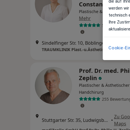
die auf Ih
Constantinescu
werden wir
Plastische & Ästhetische 
technisch 
Mehr
Ihre Zusti
53 Bewertung
aktualisier
Sindelfinger Str. 10, Böblingen
•
Zu Goog
Cookie-Ei
Prof. Dr. med. Phi
Zeplin
Plastischer & Ästhetischer
Handchirurg
255 Bewertun
Zu Goo
Stuttgarter Str. 35, Ludwigsburg
•
Maps