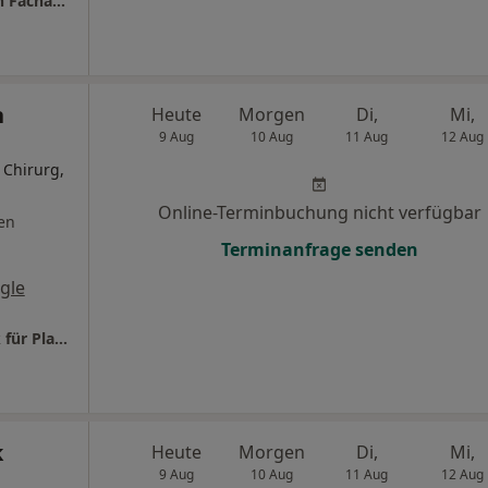
mediZeplin GmbH Prof.Dr.Dr. Philip H. Zeplin Facharzt für Plastische- und Ästhetische Chirurgie
n
Heute
Morgen
Di,
Mi,
9 Aug
10 Aug
11 Aug
12 Aug
 Chirurg,
Online-Terminbuchung nicht verfügbar
en
Terminanfrage senden
gle
Schlosspark Klinik Ludwigsburg Privatklinik für Plastische- und Ästhetische Chirurgie
k
Heute
Morgen
Di,
Mi,
9 Aug
10 Aug
11 Aug
12 Aug