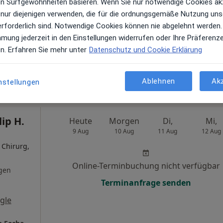
ren Surfgewohnheiten basieren. Wenn Sie nur notwendige Cookies ak
 nur diejenigen verwenden, die für die ordnungsgemäße Nutzung uns
·
Chirurgin
Online-Terminbuchung nicht verfügbar
erforderlich sind. Notwendige Cookies können nie abgelehnt werden.
mmung jederzeit in den Einstellungen widerrufen oder Ihre Präferenz
Telefonnummer anzeigen
en
en. Erfahren Sie mehr unter
Datenschutz und Cookie Erklärung
le Maps
Ablehnen
Ak
nstellungen
TRAUMKLINIK Plast.-u.Ästhetische Chirurgie Dr. Corina Constantinescu
lip H.
Heute
Morgen
Di,
Mi,
9 Aug
10 Aug
11 Aug
12 Aug
 Chirurg,
Online-Terminbuchung nicht verfügbar
gen
Terminanfrage senden
gle