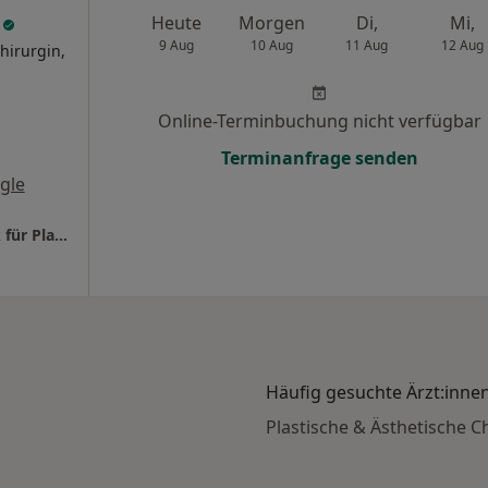
a
Heute
Morgen
Di,
Mi,
9 Aug
10 Aug
11 Aug
12 Aug
hirurgin,
Online-Terminbuchung nicht verfügbar
Terminanfrage senden
gle
Schlosspark Klinik Ludwigsburg Privatklinik für Plastische- und Ästhetische Chirurgie
Häufig gesuchte Ärzt:inne
Plastische & Ästhetische 