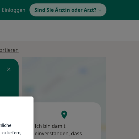
Einloggen
Sind Sie Ärztin oder Arzt?
ortieren
Ich bin damit
nliche
Do,
Fr,
Sa,
einverstanden, dass
zu liefern,
13 Aug
14 Aug
15 Aug