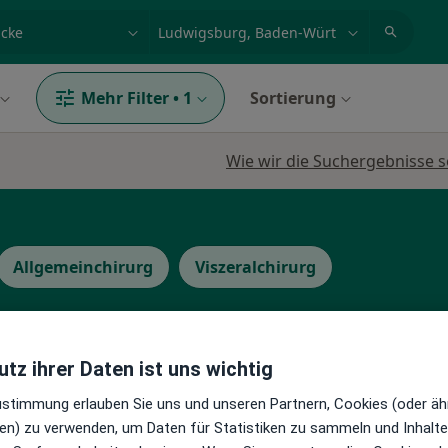
et, Erkrankung, Name
z.B. Berlin
Mehr Filter
•
1
Sortierung
Wie wir die Suchergebnisse s
Allgemeinchirurg
Viszeralchirurg
tz ihrer Daten ist uns wichtig
Zustimmung erlauben Sie uns und unseren Partnern, Cookies (oder äh
Heute
Morgen
Di,
Mi,
en) zu verwenden, um Daten für Statistiken zu sammeln und Inhalte 
9 Aug
10 Aug
11 Aug
12 Aug