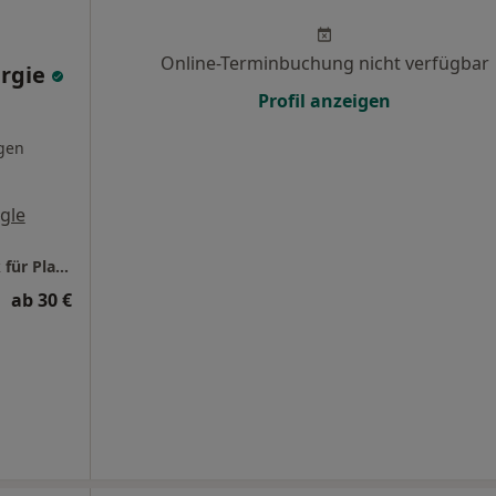
Online-Terminbuchung nicht verfügbar
urgie
Profil anzeigen
gen
gle
Schlosspark Klinik Ludwigsburg Privatklinik für Plastische- und Ästhetische Chirurgie
ab 30 €