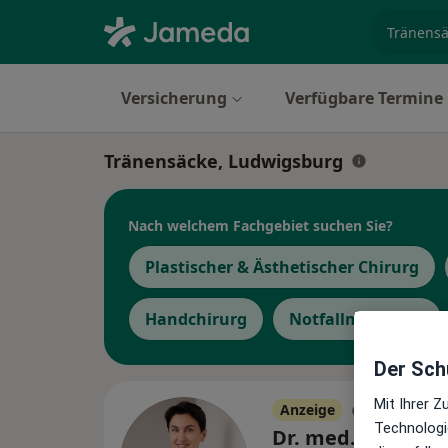
Fachgebi
Versicherung
Verfügbare Termine
Tränensäcke, Ludwigsburg
Nach welchem Fachgebiet suchen Sie?
Plastischer & Ästhetischer Chirurg
Handchirurg
Notfallmediziner
Der Schu
Mit Ihrer 
Anzeige
Technologi
Dr. med. Corina