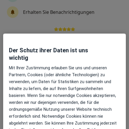
Erhalten Sie Benachrichtigungen
Cornelia Holtschke
·
Mehr
Heilpraktikerin, Physiotherapeutin
34 Bewertungen
Sehr beliebt: Patient:innen bevorzugen es,
Arzttermine mit der App zu buchen
Der Schutz ihrer Daten ist uns
Im Thal 8, Penzberg
•
Zu Google Maps
wichtig
Saneum Cornelia Holtschke Osteopathin und Heilpraktikerin
Mit Ihrer Zustimmung erlauben Sie uns und unseren
Privatpraxis
Partnern, Cookies (oder ähnliche Technologien) zu
Dieser Arzt bzw. diese Ärztin bietet keine Online-Terminbuchung an diesem Standort an.
verwenden, um Daten für Statistiken zu sammeln und
Inhalte zu liefern, die auf Ihren Surfgewohnheiten
Terminanfrage senden
basieren. Wenn Sie nur notwendige Cookies akzeptieren,
werden wir nur diejenigen verwenden, die für die
ordnungsgemäße Nutzung unserer Website technisch
erforderlich sind. Notwendige Cookies können nie
abgelehnt werden. Sie können Ihre Zustimmung jederzeit