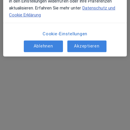
in den Einstellungen widerrufen oder Ihre Präferenzen
aktualisieren. Erfahren Sie mehr unter
Datenschutz und
Cookie Erklärung
Saneum Cornelia Holtschke Osteopathin
und Heilpraktikerin
Cookie-Einstellungen
Praxis
Ablehnen
Akzeptieren
·
Physiotherapie, Chiropraktik, Chronische Erkrankungen
Mehr
77 Bewertungen
Im Thal 8, Penzberg
•
Zu Google Maps
Saneum Cornelia Holtschke Osteopathin und Heilpraktikerin
Privatpraxis
Massage 30 Min.
50 €
Weitere Leistungen anzeigen