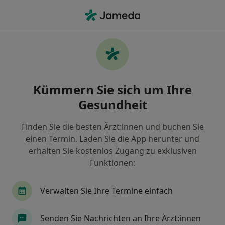
Ha
Wirbelsäulensyndrom • Penzberg, Bayern
Filter & Sortierung
• 1
Zu Google Map
Wirbelsäulensyndrom, Penzberg
Kümmern Sie sich um Ihre
Wie wir die Suchergebnisse sortieren
Gesundheit
Finden Sie die besten Ärzt:innen und buchen Sie
Nach welchem Fachgebiet suchen Sie?
einen Termin. Laden Sie die App herunter und
Physiotherapeut
Darmzentrum
Chronisc
erhalten Sie kostenlos Zugang zu exklusiven
Funktionen:
Verwalten Sie Ihre Termine einfach
Senden Sie Nachrichten an Ihre Ärzt:innen