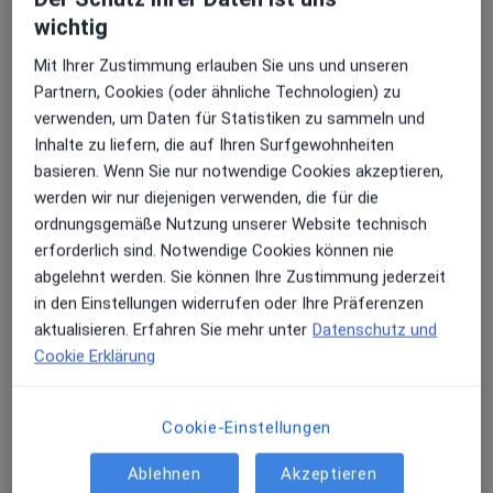
wichtig
Mit Ihrer Zustimmung erlauben Sie uns und unseren
Partnern, Cookies (oder ähnliche Technologien) zu
verwenden, um Daten für Statistiken zu sammeln und
Inhalte zu liefern, die auf Ihren Surfgewohnheiten
basieren. Wenn Sie nur notwendige Cookies akzeptieren,
Dr. med. Dr. med. dent. Angelika Huppert
werden wir nur diejenigen verwenden, die für die
ordnungsgemäße Nutzung unserer Website technisch
erforderlich sind. Notwendige Cookies können nie
Zahnärztin
abgelehnt werden. Sie können Ihre Zustimmung jederzeit
18 Bewertungen
in den Einstellungen widerrufen oder Ihre Präferenzen
aktualisieren. Erfahren Sie mehr unter
Datenschutz und
Hauptstr. 62, Schopfheim
•
Zu Google Maps
Cookie Erklärung
Gemeinschaftspraxis Dr. Dr. A. Huppert, Franziska Huppert
Dieser Arzt bzw. diese Ärztin bietet keine Online-Terminbuchung an diesem Standort an.
Cookie-Einstellungen
Terminanfrage senden
Ablehnen
Akzeptieren