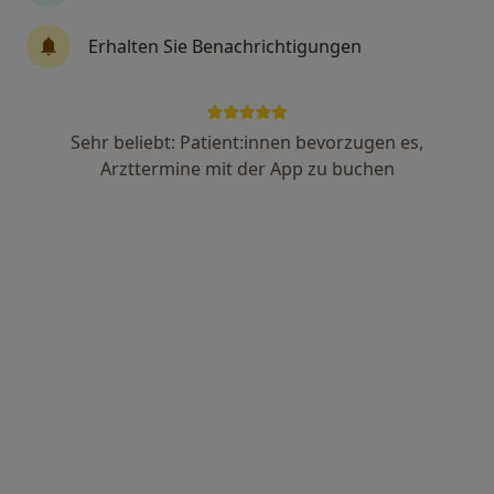
Erhalten Sie Benachrichtigungen
Dr. med. dent. Ülker Er
·
Mehr
Zahnärztin
26 Bewertungen
Sehr beliebt: Patient:innen bevorzugen es,
Arzttermine mit der App zu buchen
Schillerstr. 6, Rheinfelden
•
Zu Google Maps
Praxis Dr.med.dent. Ülker Er Zahnarzt
Dieser Arzt bzw. diese Ärztin bietet keine Online-Terminbuchung an diesem Standort an.
Terminanfrage senden