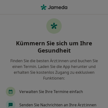
Ha
Zahnschmerzen • Lörrach, Baden-Württemberg
Filter & Sortierung
• 1
Zu Google Map
Zahnschmerzen, Lörrach
Kümmern Sie sich um Ihre
Wie wir die Suchergebnisse sortieren
Gesundheit
Finden Sie die besten Ärzt:innen und buchen Sie
Nach welchem Fachgebiet suchen Sie?
einen Termin. Laden Sie die App herunter und
Zahnarzt
Mund-Kiefer-Gesichtschirurg
Pl
erhalten Sie kostenlos Zugang zu exklusiven
Funktionen:
Verwalten Sie Ihre Termine einfach
Senden Sie Nachrichten an Ihre Ärzt:innen