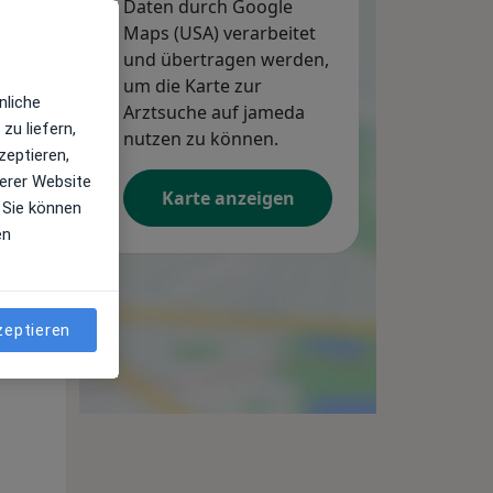
Daten durch Google
Maps (USA) verarbeitet
und übertragen werden,
um die Karte zur
nliche
Arztsuche auf jameda
zu liefern,
nutzen zu können.
zeptieren,
erer Website
Karte anzeigen
 Sie können
en
Mi,
Do,
Fr,
12 Aug
13 Aug
14 Aug
zeptieren