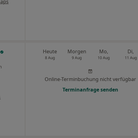
Maps
Heute
Morgen
Mo,
Di,
8 Aug
9 Aug
10 Aug
11 Aug
n
Online-Terminbuchung nicht verfügbar
Terminanfrage senden
s