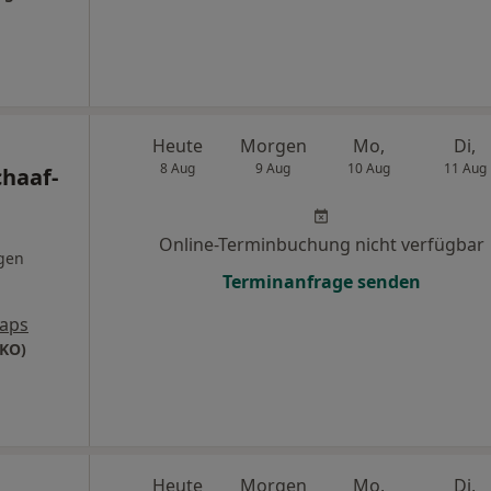
Heute
Morgen
Mo,
Di,
8 Aug
9 Aug
10 Aug
11 Aug
chaaf-
Online-Terminbuchung nicht verfügbar
gen
Terminanfrage senden
aps
KO)
Heute
Morgen
Mo,
Di,