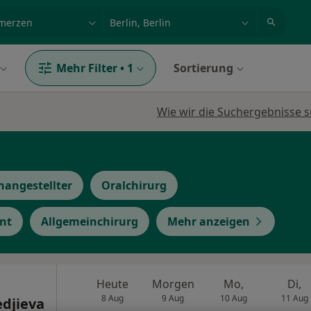
et, Erkrankung, Name
z.B. Berlin
Mehr Filter
•
1
Sortierung
Wie wir die Suchergebnisse s
hangestellter
Oralchirurg
nt
Allgemeinchirurg
Mehr anzeigen
Heute
Morgen
Mo,
Di,
8 Aug
9 Aug
10 Aug
11 Aug
edjieva