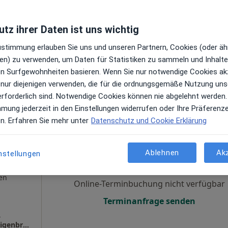
Online-Terminbuchung nicht verfügbar
tz ihrer Daten ist uns wichtig
en
Terminanfrage senden
Zustimmung erlauben Sie uns und unseren Partnern, Cookies (oder äh
en) zu verwenden, um Daten für Statistiken zu sammeln und Inhalte 
ren Surfgewohnheiten basieren. Wenn Sie nur notwendige Cookies ak
ztin
 nur diejenigen verwenden, die für die ordnungsgemäße Nutzung uns
erforderlich sind. Notwendige Cookies können nie abgelehnt werden.
mmung jederzeit in den Einstellungen widerrufen oder Ihre Präferenz
en. Erfahren Sie mehr unter
Datenschutz und Cookie Erklärung
Heute
Morgen
Mo,
Di,
8 Aug
9 Aug
10 Aug
11 Aug
k
Ablehnen
Ak
nstellungen
en
Online-Terminbuchung nicht verfügbar
Terminanfrage senden
s
Zahnarztpraxis am Kreuzberg Dr. Matthias Eigenbrodt Zahnarzt