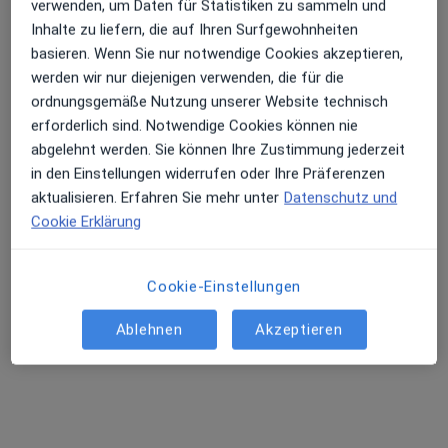
verwenden, um Daten für Statistiken zu sammeln und
Inhalte zu liefern, die auf Ihren Surfgewohnheiten
basieren. Wenn Sie nur notwendige Cookies akzeptieren,
Dr. med. dent. Ulrich Demhartner
werden wir nur diejenigen verwenden, die für die
·
Mehr
Zahnarzt
ordnungsgemäße Nutzung unserer Website technisch
58 Bewertungen
erforderlich sind. Notwendige Cookies können nie
abgelehnt werden. Sie können Ihre Zustimmung jederzeit
Rennweg 119 a, Landshut
•
Zu Google Maps
in den Einstellungen widerrufen oder Ihre Präferenzen
Dres.Birgit Brunner und Ulrich Demhartner
aktualisieren. Erfahren Sie mehr unter
Datenschutz und
Cookie Erklärung
Dieser Arzt bzw. diese Ärztin bietet keine Online-Terminbuchung an diesem Standort an.
Terminanfrage senden
Cookie-Einstellungen
Ablehnen
Akzeptieren