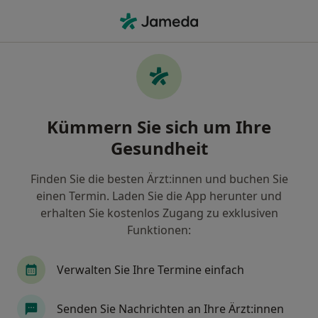
Ha
Zahntrauma • Altdorf, Bayern
Filter & Sortierung
• 1
Zu Google Map
Zahntrauma, Altdorf
Kümmern Sie sich um Ihre
Wie wir die Suchergebnisse sortieren
Gesundheit
Finden Sie die besten Ärzt:innen und buchen Sie
Nach welchem Fachgebiet suchen Sie?
einen Termin. Laden Sie die App herunter und
Zahnarzt
erhalten Sie kostenlos Zugang zu exklusiven
Funktionen:
Verwalten Sie Ihre Termine einfach
Senden Sie Nachrichten an Ihre Ärzt:innen