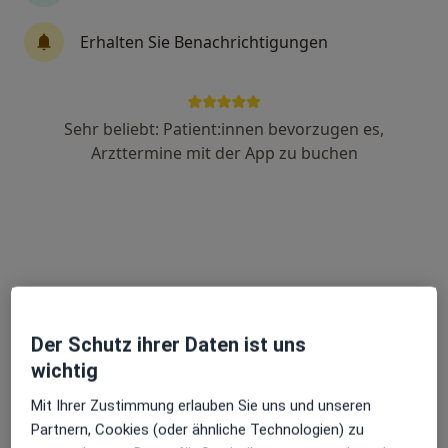
Erhalten Sie Benachrichtigungen
Dr. med. dent. Manfred Wittschier
·
Mehr
Zahnarzt
91 Bewertungen
Sehr beliebt: Patient:innen bevorzugen es,
Arzttermine mit der App zu buchen
Achdorfer Weg 5, Landshut
•
Zu Google Maps
Praxis Dr.med.dent. Manfred Wittschier Zahnarzt
Dieser Arzt bzw. diese Ärztin bietet keine Online-Terminbuchung an diesem Standort an.
Terminanfrage senden
Der Schutz ihrer Daten ist uns
wichtig
Mit Ihrer Zustimmung erlauben Sie uns und unseren
Partnern, Cookies (oder ähnliche Technologien) zu