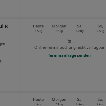
l P.
Heute
Morgen
Sa,
So,
6 Aug
7 Aug
8 Aug
9 Aug
gen
Online-Terminbuchung nicht verfügbar
Terminanfrage senden
s
Heute
Morgen
Sa,
So,
6 Aug
7 Aug
8 Aug
9 Aug