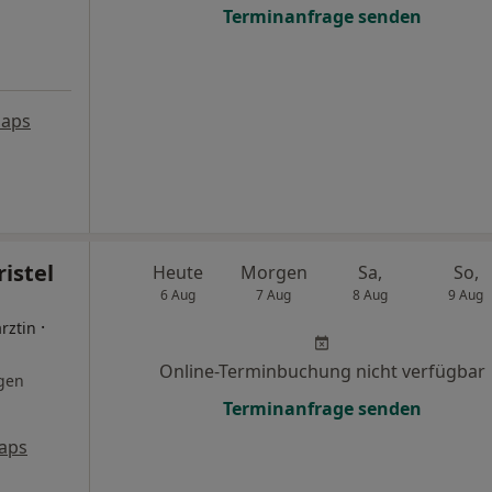
Terminanfrage senden
Maps
ristel
Heute
Morgen
Sa,
So,
6 Aug
7 Aug
8 Aug
9 Aug
·
rztin
Online-Terminbuchung nicht verfügbar
gen
Terminanfrage senden
aps