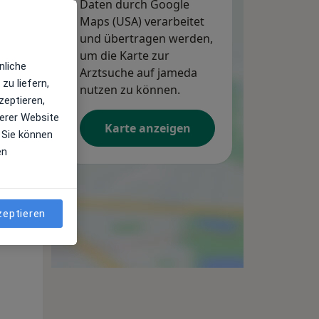
Daten durch Google
Maps (USA) verarbeitet
und übertragen werden,
um die Karte zur
nliche
Arztsuche auf jameda
zu liefern,
nutzen zu können.
zeptieren,
erer Website
Karte anzeigen
 Sie können
en
Mo,
Di,
Mi,
10 Aug
11 Aug
12 Aug
zeptieren