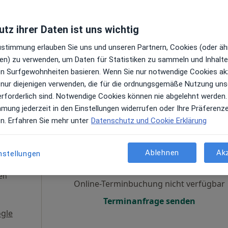
gen
Online-Terminbuchung nicht verfügbar
tz ihrer Daten ist uns wichtig
Terminanfrage senden
Zustimmung erlauben Sie uns und unseren Partnern, Cookies (oder äh
ps
en) zu verwenden, um Daten für Statistiken zu sammeln und Inhalte 
arzt
ren Surfgewohnheiten basieren. Wenn Sie nur notwendige Cookies ak
 nur diejenigen verwenden, die für die ordnungsgemäße Nutzung uns
erforderlich sind. Notwendige Cookies können nie abgelehnt werden.
mmung jederzeit in den Einstellungen widerrufen oder Ihre Präferenz
en. Erfahren Sie mehr unter
Datenschutz und Cookie Erklärung
runner
Heute
Morgen
Sa,
So,
6 Aug
7 Aug
8 Aug
9 Aug
Ablehnen
Ak
nstellungen
en
Online-Terminbuchung nicht verfügbar
Terminanfrage senden
gle