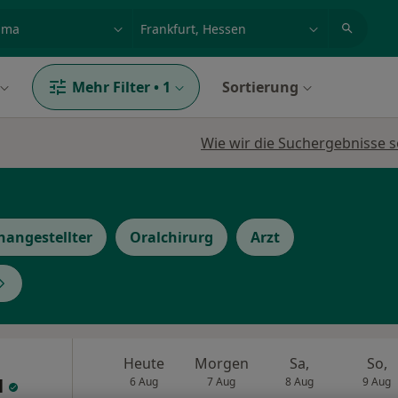
et, Erkrankung, Name
z.B. Berlin
Mehr Filter
•
1
Sortierung
Wie wir die Suchergebnisse s
hangestellter
Oralchirurg
Arzt
Heute
Morgen
Sa,
So,
l
6 Aug
7 Aug
8 Aug
9 Aug