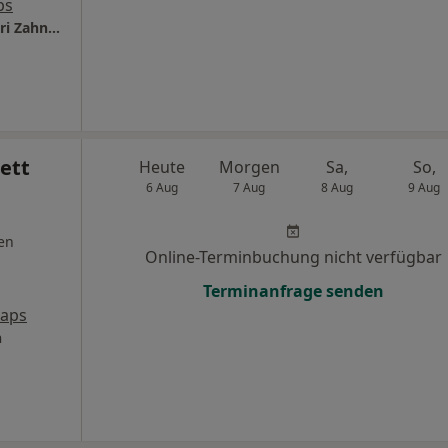
ps
a1 Zahnarztpraxis a.Opernplatz Dr. Talal Aldiri Zahnarzt
lett
Heute
Morgen
Sa,
So,
6 Aug
7 Aug
8 Aug
9 Aug
en
Online-Terminbuchung nicht verfügbar
Terminanfrage senden
Maps
n