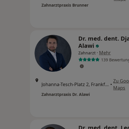
Zahnarztpraxis Brunner
Dr. med. dent. Dj
Alawi
·
Mehr
Zahnarzt
139 Bewertun
Zu Goo
Johanna-Tesch-Platz 2, Frankfurt
•
Maps
Zahnarztpraxis Dr. Alawi
Dr. med. dent. Le