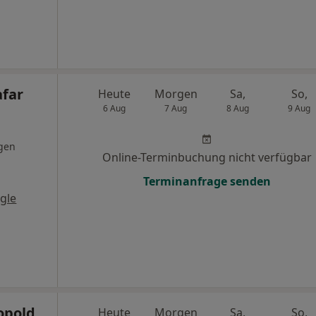
afar
Heute
Morgen
Sa,
So,
6 Aug
7 Aug
8 Aug
9 Aug
gen
Online-Terminbuchung nicht verfügbar
Terminanfrage senden
gle
opold
Heute
Morgen
Sa,
So,