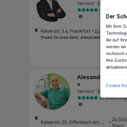
·
Mehr
Zahnarzt
220 Bewertun
Der Schu
Mit Ihrer 
Kaiserstr. 5 a, Frankfurt
•
Zu Google Ma
Technologi
Praxis Dr.med.dent. Alexander Keichel Zahn
die auf Ih
werden wir
technisch 
Ihre Zusti
aktualisier
Alexander Rolf B
Cookie-Ei
·
Mehr
Zahnarzt
88 Bewertung
Zu Goo
Kaiserstr. 29, Offenbach am Main
•
Maps