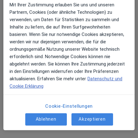
Mit Ihrer Zustimmung erlauben Sie uns und unseren
Bernhard Grundmann
Partnern, Cookies (oder ähnliche Technologien) zu
Erhalten Sie Benachrichtigungen
Allgemeinchirurg, Spezieller Unfallchirurg
verwenden, um Daten für Statistiken zu sammeln und
3 Bewertungen
Inhalte zu liefern, die auf Ihren Surfgewohnheiten
basieren. Wenn Sie nur notwendige Cookies akzeptieren,
Sehr beliebt: Patient:innen bevorzugen es,
Konrad-Zuse-Str. 14, Böblingen
•
Zu Google Maps
werden wir nur diejenigen verwenden, die für die
Arzttermine mit der App zu buchen
MVZ Süd-West Böblingen Gesundheitszentrum Medicum
ordnungsgemäße Nutzung unserer Website technisch
Privatpraxis
erforderlich sind. Notwendige Cookies können nie
abgelehnt werden. Sie können Ihre Zustimmung jederzeit
Dieser Arzt bzw. diese Ärztin bietet keine Online-Terminbuchung an diesem Standort an.
in den Einstellungen widerrufen oder Ihre Präferenzen
aktualisieren. Erfahren Sie mehr unter
Datenschutz und
Terminanfrage senden
Cookie Erklärung
1
...
4
5
6
Cookie-Einstellungen
Ähnliche Suchen
Ablehnen
Akzeptieren
Allgemeinchirurgen in den beliebtesten Städten