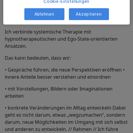
Cookie-Einstellungen
und einen klaren Blick von außen.
Ablehnen
Akzeptieren
// Wie ich arbeite //
Ich verbinde systemische Therapie mit
hypnotherapeutischen und Ego-State-orientierten
Ansätzen.
Das kann bedeuten, dass wir:
• Gespräche führen, die neue Perspektiven eröffnen •
innere Anteile besser verstehen und einordnen
• mit Vorstellungen, Bildern oder Imaginationen
arbeiten
• konkrete Veränderungen im Alltag entwickeln Dabei
geht es nicht darum, etwas „wegzumachen“, sondern
darum, neue Möglichkeiten im Umgang mit sich selbst
und anderen zu entwickeln. // Rahmen // Ich führe