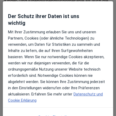
Kinder- und Jugendlichenpsychotherapie als auch die
Arbeit mit Bezugspersonen und erwachsenen
Klient:innen. Meine Arbeitsweise ist systemisch,
Der Schutz ihrer Daten ist uns
hypnotherapeutisch und anteilsorientiert (Ego-State-
wichtig
Therapie).
Mit Ihrer Zustimmung erlauben Sie uns und unseren
Das bedeutet: Wir schauen nicht nur auf Probleme,
Partnern, Cookies (oder ähnliche Technologien) zu
sondern vor allem auf Zusammenhänge, innere
verwenden, um Daten für Statistiken zu sammeln und
Dynamiken und vorhandene Ressourcen.
Inhalte zu liefern, die auf Ihren Surfgewohnheiten
basieren. Wenn Sie nur notwendige Cookies akzeptieren,
Mir ist wichtig:
werden wir nur diejenigen verwenden, die für die
• dass Sie sich ernst genommen fühlen
ordnungsgemäße Nutzung unserer Website technisch
erforderlich sind. Notwendige Cookies können nie
• dass wir gemeinsam in Ihrem Tempo arbeiten
abgelehnt werden. Sie können Ihre Zustimmung jederzeit
in den Einstellungen widerrufen oder Ihre Präferenzen
• und dass Therapie verständlich und transparent
aktualisieren. Erfahren Sie mehr unter
Datenschutz und
bleibt Ich verstehe Therapie als einen gemeinsamen
Cookie Erklärung
Prozess.
Sie bringen Ihre Themen mit – ich Struktur, Methoden