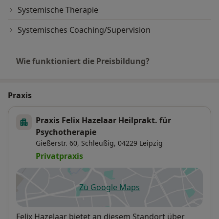
Systemische Therapie
Systemisches Coaching/Supervision
Wie funktioniert die Preisbildung?
Praxis
Praxis Felix Hazelaar Heilprakt. für
Psychotherapie
Gießerstr. 60,
Schleußig
, 04229
Leipzig
Privatpraxis
Zu Google Maps
öffnet in einer neuen Registe
Verfügbarkeit
Felix Hazelaar bietet an diesem Standort über