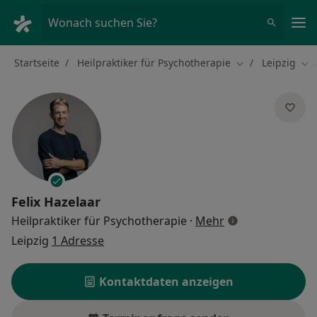
Ha
Wonach suchen Sie?
Startseite
Heilpraktiker für Psychotherapie
Leipzig
Stadt ändern
Sta
Felix Hazelaar
über Spezialisie
Heilpraktiker für Psychotherapie
·
Mehr
Leipzig
1 Adresse
Kontaktdaten anzeigen