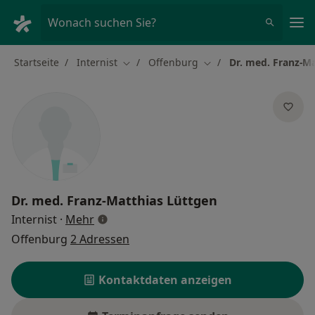
Ha
Wonach suchen Sie?
Startseite
Internist
Offenburg
Dr. med. Franz-M
Stadt ändern
Stadt ändern
Dr. med.
Franz-Matthias Lüttgen
über Spezialisierungen
Internist
·
Mehr
Offenburg
2 Adressen
Kontaktdaten anzeigen