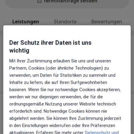
Terminanfrage senden
Leistungen
Standorte
Bewertungen
Der Schutz ihrer Daten ist uns
Leistungen
wichtig
Keine Informationen über Leistungen und Kosten
Mit Ihrer Zustimmung erlauben Sie uns und unseren
Auf diesem Profil wurden noch keine Informationen
Partnern, Cookies (oder ähnliche Technologien) zu
über Leistungen hinzugefügt.
verwenden, um Daten für Statistiken zu sammeln und
Inhalte zu liefern, die auf Ihren Surfgewohnheiten
basieren. Wenn Sie nur notwendige Cookies akzeptieren,
werden wir nur diejenigen verwenden, die für die
Sind Sie Dr. med. Franz-Matthias Lüttgen?
ordnungsgemäße Nutzung unserer Website technisch
Arzt-Info
erforderlich sind. Notwendige Cookies können nie
abgelehnt werden. Sie können Ihre Zustimmung jederzeit
in den Einstellungen widerrufen oder Ihre Präferenzen
Hinterlegen Sie kostenlos ein Portraitbild, Ihre
aktualisieren. Erfahren Sie mehr unter
Datenschutz und