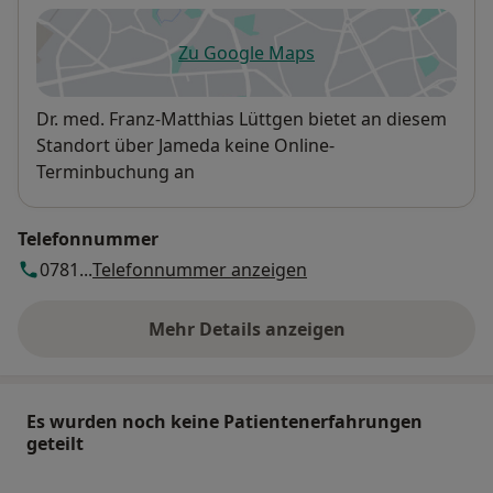
Zu Google Maps
öffnet in einer neuen Registe
Verfügbarkeit
Dr. med. Franz-Matthias Lüttgen bietet an diesem
Standort über Jameda keine Online-
Terminbuchung an
Telefonnummer
0781...
Telefonnummer anzeigen
Mehr Details anzeigen
über die Adresse
Es wurden noch keine Patientenerfahrungen
geteilt