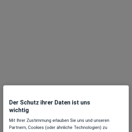
Dr. Miriam Wagner
·
Mehr
Frauenärztin (Gynäkologin)
242 Bewertungen
Zu Google
Sendlinger-Tor-Platz 10, München
•
Maps
Ganzheitl. Frauenarzt-Zentrum München Dr. Villinger und Kollegen
Dieser Arzt bzw. diese Ärztin bietet keine Online-Terminbuchung an diesem Standort an.
Terminanfrage senden
Der Schutz ihrer Daten ist uns
wichtig
Mit Ihrer Zustimmung erlauben Sie uns und unseren
Partnern, Cookies (oder ähnliche Technologien) zu