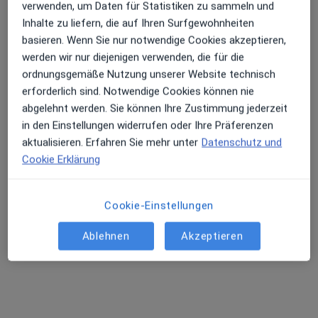
verwenden, um Daten für Statistiken zu sammeln und
Inhalte zu liefern, die auf Ihren Surfgewohnheiten
basieren. Wenn Sie nur notwendige Cookies akzeptieren,
Claudia Sievers
werden wir nur diejenigen verwenden, die für die
·
Mehr
Frauenärztin (Gynäkologin), Homöopathin
ordnungsgemäße Nutzung unserer Website technisch
503 Bewertungen
erforderlich sind. Notwendige Cookies können nie
abgelehnt werden. Sie können Ihre Zustimmung jederzeit
in den Einstellungen widerrufen oder Ihre Präferenzen
Zu Google
Sendlinger-Tor-Platz 10, München
•
aktualisieren. Erfahren Sie mehr unter
Datenschutz und
Maps
Cookie Erklärung
Ganzheitl. Frauenarzt-Zentrum München Dr. Villinger und Kollegen
Dieser Arzt bzw. diese Ärztin bietet keine Online-Terminbuchung an diesem Standort an.
Cookie-Einstellungen
Terminanfrage senden
Ablehnen
Akzeptieren