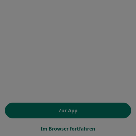
Frauenärzte (Gynäkologen) in München
Frauenärzte (Gynäkologen) in Berlin
Frauenärzte (Gynäkologen) in Köln
Frauenärzte (Gynäkologen) in Frankfurt
Frauenärzte (Gynäkologen) in Hamburg
Mehr (5)
Mehr in der Kategorie: Frauenärzte (Gynäkolog
Alle Frauenarzt (Gynäkologe)
Beliebte Fachrichtungen in Füssen
Internisten in Füssen
Orthopäden & Unfallchirurgen in Füssen
Zur App
Heilpraktiker in Füssen
Zahnärzte in Füssen
Im Browser fortfahren