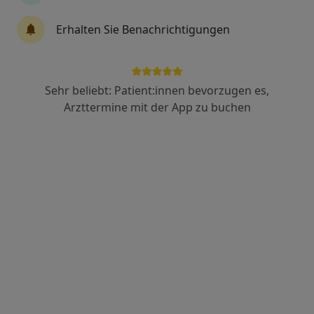
Mandy Sprungmann
Erhalten Sie Benachrichtigungen
·
Mehr
Frauenärztin (Gynäkologin), Akupunkteurin
13 Bewertungen
Sehr beliebt: Patient:innen bevorzugen es,
Augsburger Str. 3, Füssen
•
Zu Google Maps
Arzttermine mit der App zu buchen
Praxis Mandy Sprungmann Fachärztin f. Frauenheilkunde und Geburtshilfe
Dieser Arzt bzw. diese Ärztin bietet keine Online-Terminbuchung an diesem Standort an.
Terminanfrage senden