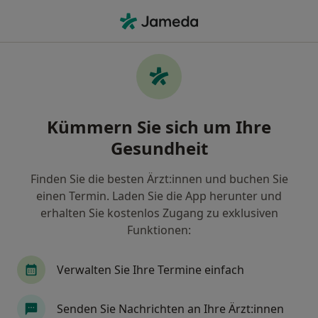
Ha
Frauenarzt (Gynäkologe) • Füssen, Bayern
Filter & Sortierung
Zu Google Maps
Frauenarzt (Gynäkologe) in Füssen:
Kümmern Sie sich um Ihre
Termin buchen mit jameda
Gesundheit
Finden Sie Frauenärzte (Gynäkologen) in Füssen und
buchen Sie online ohne zusätzliche Kosten.
Finden Sie die besten Ärzt:innen und buchen Sie
Wie wir die Suchergebnisse sortieren
einen Termin. Laden Sie die App herunter und
erhalten Sie kostenlos Zugang zu exklusiven
Funktionen:
Verwalten Sie Ihre Termine einfach
Senden Sie Nachrichten an Ihre Ärzt:innen